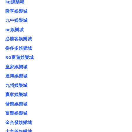
kg娛樂城
隆亨娛樂城
九牛娛樂城
oc娛樂城
必勝客娛樂城
拼多多娛樂城
RG富遊娛樂城
皇家娛樂城
通博娛樂城
九州娛樂城
贏家娛樂城
發樂娛樂城
富樂娛樂城
金合發娛樂城
大老爺娛樂城