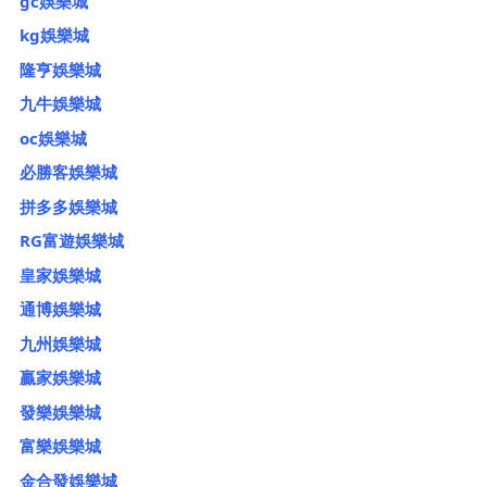
gc娛樂城
kg娛樂城
隆亨娛樂城
九牛娛樂城
oc娛樂城
必勝客娛樂城
拼多多娛樂城
RG富遊娛樂城
皇家娛樂城
通博娛樂城
九州娛樂城
贏家娛樂城
發樂娛樂城
富樂娛樂城
金合發娛樂城