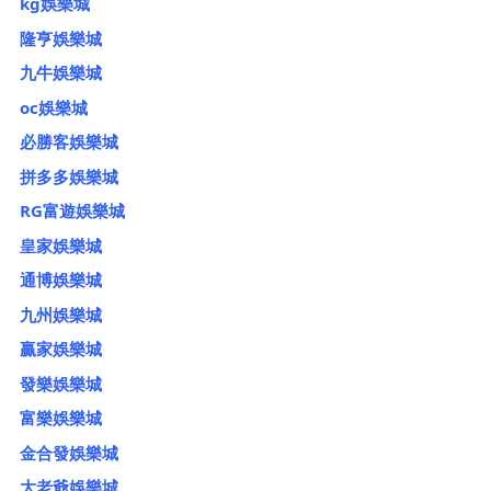
kg娛樂城
隆亨娛樂城
九牛娛樂城
oc娛樂城
必勝客娛樂城
拼多多娛樂城
RG富遊娛樂城
皇家娛樂城
通博娛樂城
九州娛樂城
贏家娛樂城
發樂娛樂城
富樂娛樂城
金合發娛樂城
大老爺娛樂城