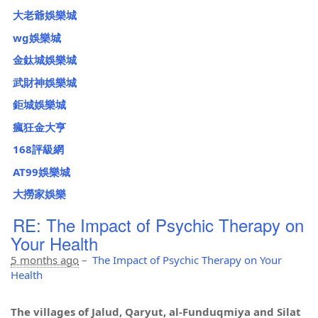
大老爺娛樂城
wg娛樂城
金鈦城娛樂城
武財神娛樂城
鉅城娛樂城
瘋狂金大亨
168評級網
AT99娛樂城
大撈家娛樂
RE: The Impact of Psychic Therapy on
Your Health
5 months ago
–
The Impact of Psychic Therapy on Your
Health
The villages of Jalud, Qaryut, al-Funduqmiya and Silat