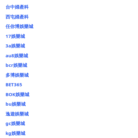
台中婦產科
西屯婦產科
任你博娛樂城
17娛樂城
3a娛樂城
au8娛樂城
bcr娛樂城
多博娛樂城
BET365
BOK娛樂城
bu娛樂城
逸遊娛樂城
gc娛樂城
kg娛樂城