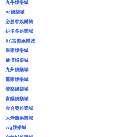
九牛娛樂城
oc娛樂城
必勝客娛樂城
拼多多娛樂城
RG富遊娛樂城
皇家娛樂城
通博娛樂城
九州娛樂城
贏家娛樂城
發樂娛樂城
富樂娛樂城
金合發娛樂城
大老爺娛樂城
wg娛樂城
金鈦城娛樂城