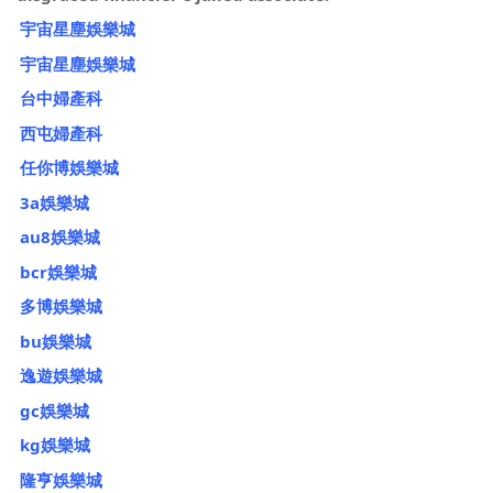
宇宙星塵娛樂城
宇宙星塵娛樂城
台中婦產科
西屯婦產科
任你博娛樂城
3a娛樂城
au8娛樂城
bcr娛樂城
多博娛樂城
bu娛樂城
逸遊娛樂城
gc娛樂城
kg娛樂城
隆亨娛樂城