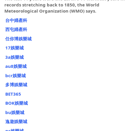
records stretching back to 1850, the World
Meteorological Organization (WMO) says.
台中婦產科
西屯婦產科
任你博娛樂城
17娛樂城
3a娛樂城
au8娛樂城
bcr娛樂城
多博娛樂城
BET365
BOK娛樂城
bu娛樂城
逸遊娛樂城
gc娛樂城