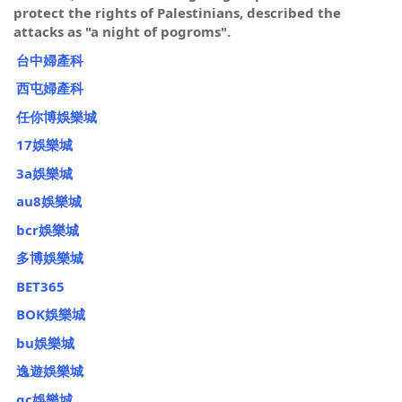
protect the rights of Palestinians, described the
attacks as "a night of pogroms".
台中婦產科
西屯婦產科
任你博娛樂城
17娛樂城
3a娛樂城
au8娛樂城
bcr娛樂城
多博娛樂城
BET365
BOK娛樂城
bu娛樂城
逸遊娛樂城
gc娛樂城