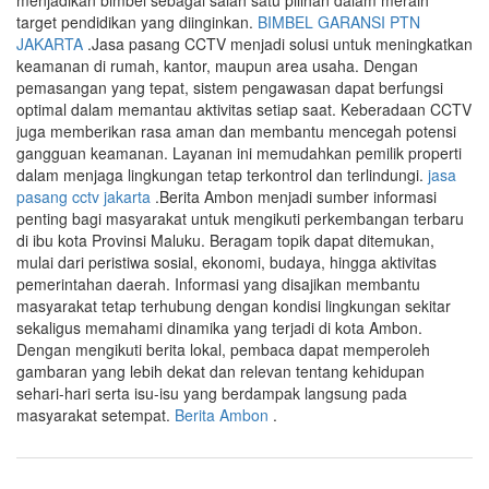
menjadikan bimbel sebagai salah satu pilihan dalam meraih
target pendidikan yang diinginkan.
BIMBEL GARANSI PTN
JAKARTA
.Jasa pasang CCTV menjadi solusi untuk meningkatkan
keamanan di rumah, kantor, maupun area usaha. Dengan
pemasangan yang tepat, sistem pengawasan dapat berfungsi
optimal dalam memantau aktivitas setiap saat. Keberadaan CCTV
juga memberikan rasa aman dan membantu mencegah potensi
gangguan keamanan. Layanan ini memudahkan pemilik properti
dalam menjaga lingkungan tetap terkontrol dan terlindungi.
jasa
pasang cctv jakarta
.Berita Ambon menjadi sumber informasi
penting bagi masyarakat untuk mengikuti perkembangan terbaru
di ibu kota Provinsi Maluku. Beragam topik dapat ditemukan,
mulai dari peristiwa sosial, ekonomi, budaya, hingga aktivitas
pemerintahan daerah. Informasi yang disajikan membantu
masyarakat tetap terhubung dengan kondisi lingkungan sekitar
sekaligus memahami dinamika yang terjadi di kota Ambon.
Dengan mengikuti berita lokal, pembaca dapat memperoleh
gambaran yang lebih dekat dan relevan tentang kehidupan
sehari-hari serta isu-isu yang berdampak langsung pada
masyarakat setempat.
Berita Ambon
.