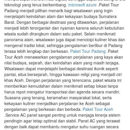
teknologi yang terus berkembang.
microsoft azure
.Paket Tour
Padang menjadi pilihan menarik bagi wisatawan yang ingin
menjelajahi keindahan alam dan kekayaan budaya Sumatera
Barat. Dengan berbagai destinasi yang ditawarkan, perjalanan
menjadi lebih terorganisir dan nyaman karena seluruh kebutuhan
wisata sudah dirangkum dalam satu paket. Selain menikmati
panorama alam, wisatawan juga dapat mencicipi kuliner khas dan
mengenal tradisi lokal, sehingga pengalaman berlibur di Padang
terasa lebih lengkap dan berkesan.
Paket Tour Padang
.Paket
Tour Aceh menawarkan pengalaman perjalanan yang kaya akan
nilai budaya, sejarah, dan keindahan alam yang masih terjaga.
Wisatawan dapat menjelajahi berbagai destinasi ikonik seperti
pantai, situs bersejarah, hingga kawasan religi yang menjadi ciri
khas Aceh. Dengan perjalanan yang terencana, paket wisata ini
memberikan kemudahan dalam menikmati setiap lokasi tanpa
harus repot mengatur transportasi dan agenda secara mandiri.
Suasana yang tenang, keramahan masyarakat lokal, serta
kekayaan kuliner menjadikan perjalanan ke Aceh sebagai
pengalaman yang berkesan dan berbeda.
Paket Tour Aceh
.Service AC panel sangat penting untuk menjaga kinerja sistem
pendingin agar tetap optimal dan stabil. Panel AC yang terawat
dengan baik dapat membantu mengatur suhu ruangan secara