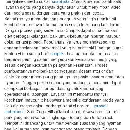
mengakses media sosial.
snapinsta
.Snaptik menjadi salah satu
layanan digital yang banyak digunakan untuk menyimpan video
dari media sosial dengan cara yang praktis dan cepat.
Kehadirannya memudahkan pengguna yang ingin menikmati
kembali konten favorit tanpa harus selalu terhubung ke internet.
Dengan proses yang sederhana, Snaptik dapat dimanfaatkan
oleh berbagai kalangan, baik untuk kebutuhan hiburan maupun
dokumentasi pribadi. Popularitasnya terus meningkat seiring
dengan kebiasaan masyarakat yang semakin aktif mengonsumsi
konten video setiap hari.
snaptik
.Jasa pembuatan ambulance
berperan penting dalam menyediakan kendaraan medis yang
sesuai dengan kebutuhan pelayanan kesehatan. Proses
pembuatannya melibatkan penyesuaian desain interior dan
eksterior agar mendukung penanganan pasien secara aman dan
nyaman. Dengan perencanaan yang matang, ambulance dapat
dilengkapi berbagai fitur pendukung untuk menunjang
operasional di lapangan. Layanan ini membantu institusi
kesehatan maupun pihak swasta memiliki kendaraan medis yang
siap digunakan dalam berbagai kondisi darurat.
karoseri
ambulance
.San Diego Hills dikenal sebagai kawasan memorial
park yang menawarkan lingkungan tenang dan tertata rapi.
Tempat ini dirancang untuk memberikan suasana yang nyaman
bagi keluarga yang ingin mengenang orang terkasih. Dengan