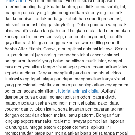
tiktok video
.Panduan membuat video ilustrasi merupakan
referensi penting bagi kreator konten, pendidik, pemasar digital,
maupun pemula yang ingin menghasilkan video yang menarik
dan komunikatif untuk berbagai kebutuhan seperti presentasi,
edukasi, promosi, hingga storytelling. Dalam panduan yang baik,
biasanya dijelaskan langkah demi langkah mulai dari menentukan
konsep cerita, menyusun skrip, membuat storyboard, memilih
gaya ilustrasi, hingga menggunakan software editing seperti
Adobe After Effects, Canva, atau aplikasi animasi lainnya. Selain
itu, panduan ini juga sering membahas teknik dasar animasi,
pengaturan transisi yang halus, pemilihan musik latar, sampai
cara menyesuaikan tempo visual agar pesan tersampaikan jelas
kepada audiens. Dengan mengikuti panduan membuat video
ilustrasi yang tepat, siapa pun dapat menghasilkan karya visual
yang profesional, estetis, dan mampu meningkatkan engagement
penonton secara signifikan.
tutorial animasi digital
.Aplikasi
distributor pulsa digital menjadi solusi modern bagi individu
maupun pelaku usaha yang ingin menjual pulsa, paket data,
voucher game, token listrik, serta layanan pembayaran tagihan
dengan cepat dan efisien melalui satu platform. Dengan fitur
lengkap seperti transaksi real-time, riwayat pembelian, laporan
keuntungan, hingga sistem deposit otomatis, aplikasi ini
mempermudah siapa pun menjalankan bisnis pulsa tanpa modal