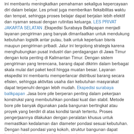
ini membantu meningkatkan pemahaman sekaligus kepercayaan
diri dalam belajar. Les privat juga memberikan fleksibilitas waktu
dan tempat, sehingga proses belajar dapat berjalan lebih efektif
dan nyaman sesuai dengan rutinitas keluarga.
LES PRIVAT
JAKARTA SELATAN
.Ekspedisi Surabaya Balikpapan menjadi
layanan pengiriman yang banyak dimanfaatkan untuk mendukung
kebutuhan logistik antar pulau, baik untuk keperluan bisnis
maupun pengiriman pribadi. Jalur ini tergolong strategis karena
menghubungkan pusat industri dan perdagangan di Jawa Timur
dengan kota penting di Kalimantan Timur. Dengan sistem
pengiriman yang terencana, barang dapat dikirim dalam berbagai
skala mulai dari paket kecil hingga muatan besar. Layanan
ekspedisi ini membantu memperlancar distribusi barang secara
efisien, sehingga aktivitas usaha dan kebutuhan masyarakat
dapat terpenuhi dengan lebih mudah.
Ekspedisi surabaya
balikpapan
.Jasa bore pile berperan penting dalam pekerjaan
konstruksi yang membutuhkan pondasi kuat dan stabil. Metode
bore pile banyak digunakan pada bangunan bertingkat atau
proyek yang berdiri di atas kondisi tanah tertentu. Proses
pengerjaannya dilakukan dengan peralatan khusus untuk
memastikan kedalaman dan diameter pondasi sesuai kebutuhan.
Dengan hasil pondasi yang kokoh, struktur bangunan dapat