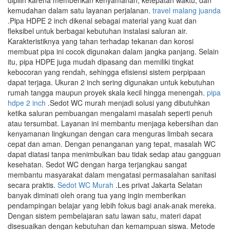
dipilih karena memberikan kenyamanan, ketepatan waktu, dan
kemudahan dalam satu layanan perjalanan.
travel malang juanda
.Pipa HDPE 2 inch dikenal sebagai material yang kuat dan
fleksibel untuk berbagai kebutuhan instalasi saluran air.
Karakteristiknya yang tahan terhadap tekanan dan korosi
membuat pipa ini cocok digunakan dalam jangka panjang. Selain
itu, pipa HDPE juga mudah dipasang dan memiliki tingkat
kebocoran yang rendah, sehingga efisiensi sistem perpipaan
dapat terjaga. Ukuran 2 inch sering digunakan untuk kebutuhan
rumah tangga maupun proyek skala kecil hingga menengah.
pipa
hdpe 2 inch
.Sedot WC murah menjadi solusi yang dibutuhkan
ketika saluran pembuangan mengalami masalah seperti penuh
atau tersumbat. Layanan ini membantu menjaga kebersihan dan
kenyamanan lingkungan dengan cara menguras limbah secara
cepat dan aman. Dengan penanganan yang tepat, masalah WC
dapat diatasi tanpa menimbulkan bau tidak sedap atau gangguan
kesehatan. Sedot WC dengan harga terjangkau sangat
membantu masyarakat dalam mengatasi permasalahan sanitasi
secara praktis.
Sedot WC Murah
.Les privat Jakarta Selatan
banyak diminati oleh orang tua yang ingin memberikan
pendampingan belajar yang lebih fokus bagi anak-anak mereka.
Dengan sistem pembelajaran satu lawan satu, materi dapat
disesuaikan dengan kebutuhan dan kemampuan siswa. Metode