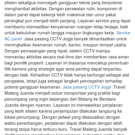
efisien sekaligus mencegah gangguan teknis yang berpotensi
menghambat aktivitas. Dengan perawatan rutin, komponen di
dalam panel dapat bekerja lebih maksimal dan umur pakai
perangkat pun menjadi lebih panjang. Layanan service yang tepat
membantu memastikan kenyamanan ruangan tetap terjaga, baik
untuk kebutuhan rumah tangga maupun lingkungan kerja.
Service
AC panel
.Jasa pasang CCTV Jogja banyak dimanfaatkan untuk
meningkatkan keamanan rumah, kantor, maupun tempat usaha.
Dengan pemasangan yang tepat, sistem CCTV mampu
memantau aktivitas secara real-time dan memberikan rasa aman
bagi pemilik properti. Layanan ini biasanya mencakup penentuan
titik kamera yang strategis agar area penting dapat terpantau
dengan baik. Kehadiran CCTV tidak hanya berfungsi sebagai alat
pengawas, tetapi juga sebagai langkah pencegahan terhadap
potensi gangguan keamanan.
Jasa pasang CCTV Jogja
.Travel
Malang Juanda menjadi solusi transportasi yang praktis bagi
penumpang yang ingin bepergian dari Malang ke Bandara
Juanda dengan nyaman. Layanan ini menawarkan perjalanan
yang lebih efisien karena penjemputan dilakukan langsung ke
lokasi penumpang. Dengan jadwal yang disesuaikan dengan
waktu penerbangan, perjalanan dapat dilakukan dengan lebih
tenang tanpa harus terburu-buru. Travel Malang Juanda banyak