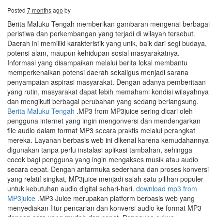
Posted
7 months ago
by
Berita Maluku Tengah memberikan gambaran mengenai berbagai
peristiwa dan perkembangan yang terjadi di wilayah tersebut.
Daerah ini memiliki karakteristik yang unik, baik dari segi budaya,
potensi alam, maupun kehidupan sosial masyarakatnya.
Informasi yang disampaikan melalui berita lokal membantu
memperkenalkan potensi daerah sekaligus menjadi sarana
penyampaian aspirasi masyarakat. Dengan adanya pemberitaan
yang rutin, masyarakat dapat lebih memahami kondisi wilayahnya
dan mengikuti berbagai perubahan yang sedang berlangsung.
Berita Maluku Tengah
.MP3 from MP3juice sering dicari oleh
pengguna internet yang ingin mengonversi dan mendengarkan
file audio dalam format MP3 secara praktis melalui perangkat
mereka. Layanan berbasis web ini dikenal karena kemudahannya
digunakan tanpa perlu instalasi aplikasi tambahan, sehingga
cocok bagi pengguna yang ingin mengakses musik atau audio
secara cepat. Dengan antarmuka sederhana dan proses konversi
yang relatif singkat, MP3juice menjadi salah satu pilihan populer
untuk kebutuhan audio digital sehari-hari.
download mp3 from
MP3juice
.MP3 Juice merupakan platform berbasis web yang
menyediakan fitur pencarian dan konversi audio ke format MP3