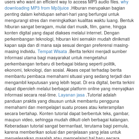
users who want an efficient way to access MP3 audio files.
why
downloading MP3 from Mp3juice
.Hiburan merupakan bagian
penting dalam kehidupan sehari-hari yang berfungsi untuk
mengurangi stres dan meningkatkan kualitas waktu luang. Bentuk
hiburan sangat beragam, mulai dari musik, film, game, hingga
konten digital yang dapat diakses melalui internet. Dengan
perkembangan teknologi, hiburan kini semakin mudah dinikmati
kapan saja dan di mana saja sesuai dengan preferensi masing-
masing individu.
Tempat Wisata
.Berita terkini menjadi sumber
informasi utama bagi masyarakat untuk mengetahui
perkembangan terbaru di berbagai bidang seperti politik,
ekonomi, teknologi, dan sosial. Akses cepat terhadap berita
membantu pembaca memahami situasi yang sedang terjadi dan
mengambil keputusan yang lebih tepat. Di era digital, berita terkini
dapat diperoleh melalui berbagai platform online yang menyajikan
informasi secara real-time.
Layanan jasa
.Tutorial adalah
panduan praktis yang disusun untuk membantu pengguna
memahami dan mempelajari suatu proses atau keterampilan
secara bertahap. Konten tutorial dapat berbentuk teks, gambar,
maupun video, sehingga mudah diikuti oleh berbagai kalangan.
Keberadaan tutorial sangat bermanfaat, terutama bagi pemula,
karena memberikan solusi dan penjelasan yang jelas untuk
menyelesaikan masalah atau mempelajari hal baru secara