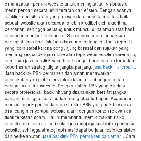
dimanfaatkan pemilik website untuk meningkatkan visibilitas di
mesin pencari secara lebih terarah dan efisien. Dengan adanya
backlink dari situs lain yang relevan dan memiliki reputasi baik,
sebuah website akan dipandang lebih kredibel oleh algoritma
pencarian, sehingga peluang untuk muncul di halaman atas hasil
pencarian menjadi lebih besar. Selain membantu menaikkan
peringkat, jasa backlink juga dapat mendatangkan trafik organik
yang lebih stabil karena pengunjung berasal dari rujukan yang
memang sesuai dengan niche atau topik website. Oleh karena itu,
pemilihan jasa backlink yang tepat sangat berpengaruh terhadap
keberhasilan strategi digital jangka panjang.
jasa backlink terbaik
.
Jasa backlink PBN permanen dan aman menawarkan
pendekatan yang lebih terkontrol dalam membangun tautan
berkualitas untuk website. Dengan sistem PBN yang dikelola
secara profesional, backlink yang ditanamkan bersifat jangka
panjang sehingga tidak mudah hilang atau terhapus. Keamanan
menjadi aspek penting karena struktur PBN yang baik biasanya
dirancang menyerupai website alami dengan konten relevan dan
tidak terkesan spam. Hal ini membantu meminimalkan risiko
penalti dari mesin pencari sekaligus menjaga kestabilan peringkat
website, sehingga strategi optimasi dapat berjalan lebih konsisten
dan berkelanjutan.
jasa backlink PBN permanen dan aman
. Cara