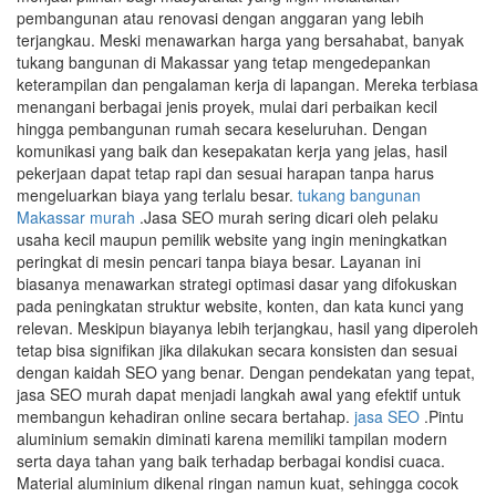
pembangunan atau renovasi dengan anggaran yang lebih
terjangkau. Meski menawarkan harga yang bersahabat, banyak
tukang bangunan di Makassar yang tetap mengedepankan
keterampilan dan pengalaman kerja di lapangan. Mereka terbiasa
menangani berbagai jenis proyek, mulai dari perbaikan kecil
hingga pembangunan rumah secara keseluruhan. Dengan
komunikasi yang baik dan kesepakatan kerja yang jelas, hasil
pekerjaan dapat tetap rapi dan sesuai harapan tanpa harus
mengeluarkan biaya yang terlalu besar.
tukang bangunan
Makassar murah
.Jasa SEO murah sering dicari oleh pelaku
usaha kecil maupun pemilik website yang ingin meningkatkan
peringkat di mesin pencari tanpa biaya besar. Layanan ini
biasanya menawarkan strategi optimasi dasar yang difokuskan
pada peningkatan struktur website, konten, dan kata kunci yang
relevan. Meskipun biayanya lebih terjangkau, hasil yang diperoleh
tetap bisa signifikan jika dilakukan secara konsisten dan sesuai
dengan kaidah SEO yang benar. Dengan pendekatan yang tepat,
jasa SEO murah dapat menjadi langkah awal yang efektif untuk
membangun kehadiran online secara bertahap.
jasa SEO
.Pintu
aluminium semakin diminati karena memiliki tampilan modern
serta daya tahan yang baik terhadap berbagai kondisi cuaca.
Material aluminium dikenal ringan namun kuat, sehingga cocok