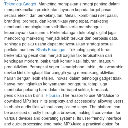
Teknologi Gadget
.Marketing merupakan strategi penting dalam
memperkenalkan produk atau layanan kepada target pasar
secara efektif dan berkelanjutan. Melalui kombinasi riset pasar,
branding, promosi, dan komunikasi yang tepat, marketing
membantu meningkatkan visibilitas serta membangun
kepercayaan konsumen. Perkembangan teknologi digital juga
mendorong marketing menjadi lebih terukur dan berbasis data,
sehingga pelaku usaha dapat menyesuaikan strategi sesuai
perilaku audiens.
Bisnis Keuangan
.Teknologi gadget terus
berkembang pesat dan menjadi bagian tak terpisahkan dari
kehidupan modern, baik untuk komunikasi, hiburan, maupun
produktivitas. Perangkat seperti smartphone, tablet, dan wearable
device kini dilengkapi fitur canggih yang mendukung aktivitas
harian dengan lebih efisien. Inovasi dalam teknologi gadget tidak
hanya meningkatkan kenyamanan pengguna, tetapi juga
membuka peluang baru dalam berbagai sektor, termasuk
pendidikan dan bisnis.
Hiburan
.The reason to use MP3Juice to
download MP3 lies in its simplicity and accessibility, allowing users
to obtain audio files without complicated steps. The platform can
be accessed directly through a browser, making it convenient for
various devices and operating systems. Its user-friendly interface
and quick processing time make MP3Juice a practical option for