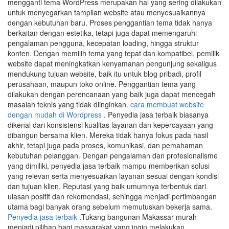
mengganti tema WordPress merupakan hal yang sering dilakukan
untuk menyegarkan tampilan website atau menyesuaikannya
dengan kebutuhan baru. Proses penggantian tema tidak hanya
berkaitan dengan estetika, tetapi juga dapat memengaruhi
pengalaman pengguna, kecepatan loading, hingga struktur
konten. Dengan memilih tema yang tepat dan kompatibel, pemilik
website dapat meningkatkan kenyamanan pengunjung sekaligus
mendukung tujuan website, baik itu untuk blog pribadi, profil
perusahaan, maupun toko online. Penggantian tema yang
dilakukan dengan perencanaan yang baik juga dapat mencegah
masalah teknis yang tidak diinginkan.
cara membuat website
dengan mudah di Wordpress
. Penyedia jasa terbaik biasanya
dikenal dari konsistensi kualitas layanan dan kepercayaan yang
dibangun bersama klien. Mereka tidak hanya fokus pada hasil
akhir, tetapi juga pada proses, komunikasi, dan pemahaman
kebutuhan pelanggan. Dengan pengalaman dan profesionalisme
yang dimiliki, penyedia jasa terbaik mampu memberikan solusi
yang relevan serta menyesuaikan layanan sesuai dengan kondisi
dan tujuan klien. Reputasi yang baik umumnya terbentuk dari
ulasan positif dan rekomendasi, sehingga menjadi pertimbangan
utama bagi banyak orang sebelum memutuskan bekerja sama.
Penyedia jasa terbaik
.Tukang bangunan Makassar murah
menjadi pilihan bagi masyarakat yang ingin melakukan