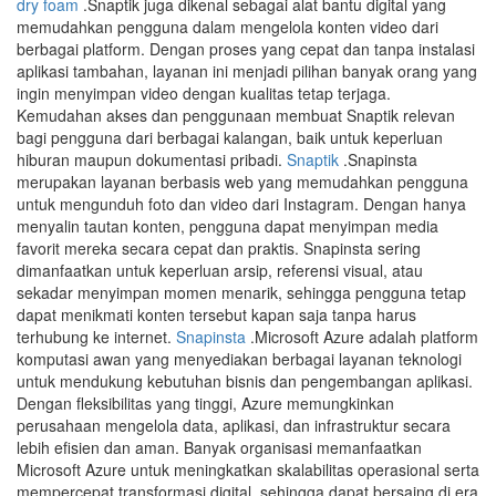
dry foam
.Snaptik juga dikenal sebagai alat bantu digital yang
memudahkan pengguna dalam mengelola konten video dari
berbagai platform. Dengan proses yang cepat dan tanpa instalasi
aplikasi tambahan, layanan ini menjadi pilihan banyak orang yang
ingin menyimpan video dengan kualitas tetap terjaga.
Kemudahan akses dan penggunaan membuat Snaptik relevan
bagi pengguna dari berbagai kalangan, baik untuk keperluan
hiburan maupun dokumentasi pribadi.
Snaptik
.Snapinsta
merupakan layanan berbasis web yang memudahkan pengguna
untuk mengunduh foto dan video dari Instagram. Dengan hanya
menyalin tautan konten, pengguna dapat menyimpan media
favorit mereka secara cepat dan praktis. Snapinsta sering
dimanfaatkan untuk keperluan arsip, referensi visual, atau
sekadar menyimpan momen menarik, sehingga pengguna tetap
dapat menikmati konten tersebut kapan saja tanpa harus
terhubung ke internet.
Snapinsta
.Microsoft Azure adalah platform
komputasi awan yang menyediakan berbagai layanan teknologi
untuk mendukung kebutuhan bisnis dan pengembangan aplikasi.
Dengan fleksibilitas yang tinggi, Azure memungkinkan
perusahaan mengelola data, aplikasi, dan infrastruktur secara
lebih efisien dan aman. Banyak organisasi memanfaatkan
Microsoft Azure untuk meningkatkan skalabilitas operasional serta
mempercepat transformasi digital, sehingga dapat bersaing di era