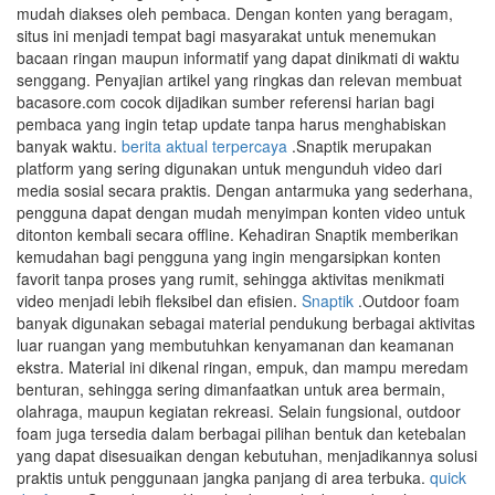
mudah diakses oleh pembaca. Dengan konten yang beragam,
situs ini menjadi tempat bagi masyarakat untuk menemukan
bacaan ringan maupun informatif yang dapat dinikmati di waktu
senggang. Penyajian artikel yang ringkas dan relevan membuat
bacasore.com cocok dijadikan sumber referensi harian bagi
pembaca yang ingin tetap update tanpa harus menghabiskan
banyak waktu.
berita aktual terpercaya
.Snaptik merupakan
platform yang sering digunakan untuk mengunduh video dari
media sosial secara praktis. Dengan antarmuka yang sederhana,
pengguna dapat dengan mudah menyimpan konten video untuk
ditonton kembali secara offline. Kehadiran Snaptik memberikan
kemudahan bagi pengguna yang ingin mengarsipkan konten
favorit tanpa proses yang rumit, sehingga aktivitas menikmati
video menjadi lebih fleksibel dan efisien.
Snaptik
.Outdoor foam
banyak digunakan sebagai material pendukung berbagai aktivitas
luar ruangan yang membutuhkan kenyamanan dan keamanan
ekstra. Material ini dikenal ringan, empuk, dan mampu meredam
benturan, sehingga sering dimanfaatkan untuk area bermain,
olahraga, maupun kegiatan rekreasi. Selain fungsional, outdoor
foam juga tersedia dalam berbagai pilihan bentuk dan ketebalan
yang dapat disesuaikan dengan kebutuhan, menjadikannya solusi
praktis untuk penggunaan jangka panjang di area terbuka.
quick