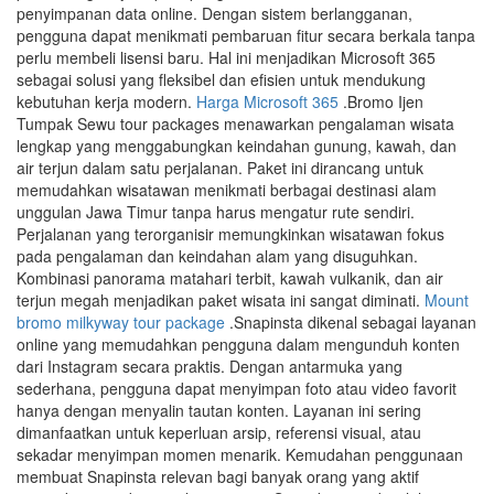
penyimpanan data online. Dengan sistem berlangganan,
pengguna dapat menikmati pembaruan fitur secara berkala tanpa
perlu membeli lisensi baru. Hal ini menjadikan Microsoft 365
sebagai solusi yang fleksibel dan efisien untuk mendukung
kebutuhan kerja modern.
Harga Microsoft 365
.Bromo Ijen
Tumpak Sewu tour packages menawarkan pengalaman wisata
lengkap yang menggabungkan keindahan gunung, kawah, dan
air terjun dalam satu perjalanan. Paket ini dirancang untuk
memudahkan wisatawan menikmati berbagai destinasi alam
unggulan Jawa Timur tanpa harus mengatur rute sendiri.
Perjalanan yang terorganisir memungkinkan wisatawan fokus
pada pengalaman dan keindahan alam yang disuguhkan.
Kombinasi panorama matahari terbit, kawah vulkanik, dan air
terjun megah menjadikan paket wisata ini sangat diminati.
Mount
bromo milkyway tour package
.Snapinsta dikenal sebagai layanan
online yang memudahkan pengguna dalam mengunduh konten
dari Instagram secara praktis. Dengan antarmuka yang
sederhana, pengguna dapat menyimpan foto atau video favorit
hanya dengan menyalin tautan konten. Layanan ini sering
dimanfaatkan untuk keperluan arsip, referensi visual, atau
sekadar menyimpan momen menarik. Kemudahan penggunaan
membuat Snapinsta relevan bagi banyak orang yang aktif