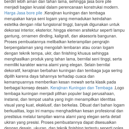
berdiri lebih aman dan tahan lama, sehingga jasa bore pile
menjadi bagian krusial dalam perencanaan konstruksi modern.
Harga Jasa bore pile
.Kerajinan kuningan dan tembaga
merupakan karya seni logam yang memadukan keindahan
estetika dengan nilai fungsional tinggi, banyak digunakan untuk
dekorasi interior, eksterior, hingga elemen arsitektur seperti lampu
gantung, ornamen dinding, kaligrafi, dan aksesoris bangunan.
Proses pembuatannya melibatkan keterampilan pengrajin
berpengalaman yang mengolah lembaran atau coran logam
dengan teknik tempa, ukir, dan finishing khusus sehingga
menghasilkan produk yang tahan lama, bernilai seni tinggi, serta
memiliki karakter warna alami yang elegan. Selain bernilai
dekoratif, kerajinan berbahan kuningan dan tembaga juga sering
dipilih karena daya tahannya terhadap cuaca dan
kemampuannya memberikan kesan mewah serta klasik pada
berbagai konsep desain.
Kerajinan Kuningan dan Tembaga
.Logo
tembaga kuningan menjadi pilihan populer bagi perusahaan,
instansi, dan tempat usaha yang ingin menampilkan identitas
visual yang kuat, eksklusif, dan berkelas. Dibuat dari bahan logam
berkualitas, logo ini mampu menghadirkan kesan profesional dan
prestisius melalui tampilan warna alami yang elegan serta detail
ukiran yang presisi. Proses pembuatannya dapat disesuaikan
dengan desain, ukuran, dan teknik finishing tertentu seperti poles