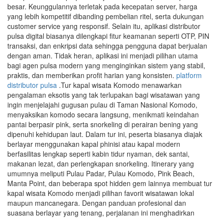
besar. Keunggulannya terletak pada kecepatan server, harga
yang lebih kompetitif dibanding pembelian ritel, serta dukungan
customer service yang responsif. Selain itu, aplikasi distributor
pulsa digital biasanya dilengkapi fitur keamanan seperti OTP, PIN
transaksi, dan enkripsi data sehingga pengguna dapat berjualan
dengan aman. Tidak heran, aplikasi ini menjadi pilihan utama
bagi agen pulsa modern yang menginginkan sistem yang stabil,
praktis, dan memberikan profit harian yang konsisten.
platform
distributor pulsa
.Tur kapal wisata Komodo menawarkan
pengalaman eksotis yang tak terlupakan bagi wisatawan yang
ingin menjelajahi gugusan pulau di Taman Nasional Komodo,
menyaksikan komodo secara langsung, menikmati keindahan
pantai berpasir pink, serta snorkeling di perairan bening yang
dipenuhi kehidupan laut. Dalam tur ini, peserta biasanya diajak
berlayar menggunakan kapal phinisi atau kapal modern
berfasilitas lengkap seperti kabin tidur nyaman, dek santai,
makanan lezat, dan perlengkapan snorkeling. Itinerary yang
umumnya meliputi Pulau Padar, Pulau Komodo, Pink Beach,
Manta Point, dan beberapa spot hidden gem lainnya membuat tur
kapal wisata Komodo menjadi pilihan favorit wisatawan lokal
maupun mancanegara. Dengan panduan profesional dan
suasana berlayar yang tenang, perjalanan ini menghadirkan