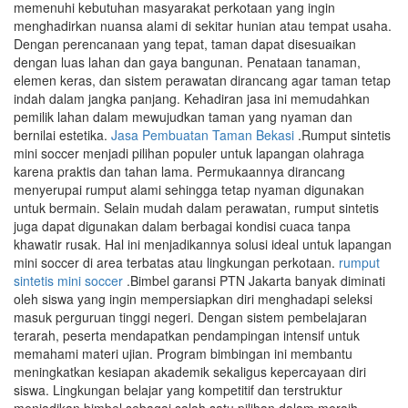
memenuhi kebutuhan masyarakat perkotaan yang ingin
menghadirkan nuansa alami di sekitar hunian atau tempat usaha.
Dengan perencanaan yang tepat, taman dapat disesuaikan
dengan luas lahan dan gaya bangunan. Penataan tanaman,
elemen keras, dan sistem perawatan dirancang agar taman tetap
indah dalam jangka panjang. Kehadiran jasa ini memudahkan
pemilik lahan dalam mewujudkan taman yang nyaman dan
bernilai estetika.
Jasa Pembuatan Taman Bekasi
.Rumput sintetis
mini soccer menjadi pilihan populer untuk lapangan olahraga
karena praktis dan tahan lama. Permukaannya dirancang
menyerupai rumput alami sehingga tetap nyaman digunakan
untuk bermain. Selain mudah dalam perawatan, rumput sintetis
juga dapat digunakan dalam berbagai kondisi cuaca tanpa
khawatir rusak. Hal ini menjadikannya solusi ideal untuk lapangan
mini soccer di area terbatas atau lingkungan perkotaan.
rumput
sintetis mini soccer
.Bimbel garansi PTN Jakarta banyak diminati
oleh siswa yang ingin mempersiapkan diri menghadapi seleksi
masuk perguruan tinggi negeri. Dengan sistem pembelajaran
terarah, peserta mendapatkan pendampingan intensif untuk
memahami materi ujian. Program bimbingan ini membantu
meningkatkan kesiapan akademik sekaligus kepercayaan diri
siswa. Lingkungan belajar yang kompetitif dan terstruktur