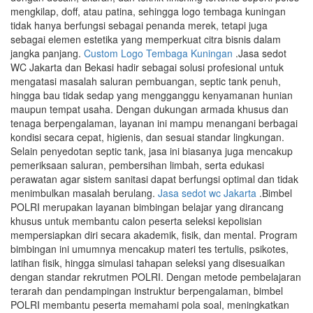
mengkilap, doff, atau patina, sehingga logo tembaga kuningan
tidak hanya berfungsi sebagai penanda merek, tetapi juga
sebagai elemen estetika yang memperkuat citra bisnis dalam
jangka panjang.
Custom Logo Tembaga Kuningan
.Jasa sedot
WC Jakarta dan Bekasi hadir sebagai solusi profesional untuk
mengatasi masalah saluran pembuangan, septic tank penuh,
hingga bau tidak sedap yang mengganggu kenyamanan hunian
maupun tempat usaha. Dengan dukungan armada khusus dan
tenaga berpengalaman, layanan ini mampu menangani berbagai
kondisi secara cepat, higienis, dan sesuai standar lingkungan.
Selain penyedotan septic tank, jasa ini biasanya juga mencakup
pemeriksaan saluran, pembersihan limbah, serta edukasi
perawatan agar sistem sanitasi dapat berfungsi optimal dan tidak
menimbulkan masalah berulang.
Jasa sedot wc Jakarta
.Bimbel
POLRI merupakan layanan bimbingan belajar yang dirancang
khusus untuk membantu calon peserta seleksi kepolisian
mempersiapkan diri secara akademik, fisik, dan mental. Program
bimbingan ini umumnya mencakup materi tes tertulis, psikotes,
latihan fisik, hingga simulasi tahapan seleksi yang disesuaikan
dengan standar rekrutmen POLRI. Dengan metode pembelajaran
terarah dan pendampingan instruktur berpengalaman, bimbel
POLRI membantu peserta memahami pola soal, meningkatkan