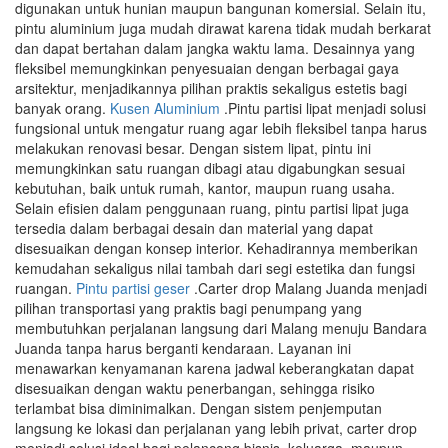
digunakan untuk hunian maupun bangunan komersial. Selain itu,
pintu aluminium juga mudah dirawat karena tidak mudah berkarat
dan dapat bertahan dalam jangka waktu lama. Desainnya yang
fleksibel memungkinkan penyesuaian dengan berbagai gaya
arsitektur, menjadikannya pilihan praktis sekaligus estetis bagi
banyak orang.
Kusen Aluminium
.Pintu partisi lipat menjadi solusi
fungsional untuk mengatur ruang agar lebih fleksibel tanpa harus
melakukan renovasi besar. Dengan sistem lipat, pintu ini
memungkinkan satu ruangan dibagi atau digabungkan sesuai
kebutuhan, baik untuk rumah, kantor, maupun ruang usaha.
Selain efisien dalam penggunaan ruang, pintu partisi lipat juga
tersedia dalam berbagai desain dan material yang dapat
disesuaikan dengan konsep interior. Kehadirannya memberikan
kemudahan sekaligus nilai tambah dari segi estetika dan fungsi
ruangan.
Pintu partisi geser
.Carter drop Malang Juanda menjadi
pilihan transportasi yang praktis bagi penumpang yang
membutuhkan perjalanan langsung dari Malang menuju Bandara
Juanda tanpa harus berganti kendaraan. Layanan ini
menawarkan kenyamanan karena jadwal keberangkatan dapat
disesuaikan dengan waktu penerbangan, sehingga risiko
terlambat bisa diminimalkan. Dengan sistem penjemputan
langsung ke lokasi dan perjalanan yang lebih privat, carter drop