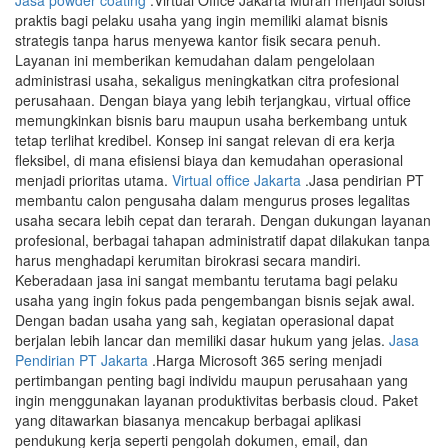
Jasa powder coating
.Virtual Office Jakarta Murah menjadi solusi
praktis bagi pelaku usaha yang ingin memiliki alamat bisnis
strategis tanpa harus menyewa kantor fisik secara penuh.
Layanan ini memberikan kemudahan dalam pengelolaan
administrasi usaha, sekaligus meningkatkan citra profesional
perusahaan. Dengan biaya yang lebih terjangkau, virtual office
memungkinkan bisnis baru maupun usaha berkembang untuk
tetap terlihat kredibel. Konsep ini sangat relevan di era kerja
fleksibel, di mana efisiensi biaya dan kemudahan operasional
menjadi prioritas utama.
Virtual office Jakarta
.Jasa pendirian PT
membantu calon pengusaha dalam mengurus proses legalitas
usaha secara lebih cepat dan terarah. Dengan dukungan layanan
profesional, berbagai tahapan administratif dapat dilakukan tanpa
harus menghadapi kerumitan birokrasi secara mandiri.
Keberadaan jasa ini sangat membantu terutama bagi pelaku
usaha yang ingin fokus pada pengembangan bisnis sejak awal.
Dengan badan usaha yang sah, kegiatan operasional dapat
berjalan lebih lancar dan memiliki dasar hukum yang jelas.
Jasa
Pendirian PT Jakarta
.Harga Microsoft 365 sering menjadi
pertimbangan penting bagi individu maupun perusahaan yang
ingin menggunakan layanan produktivitas berbasis cloud. Paket
yang ditawarkan biasanya mencakup berbagai aplikasi
pendukung kerja seperti pengolah dokumen, email, dan