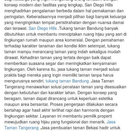
konsep modern dan fasilitas yang lengkap, San Diego Hills
menghadirkan pengalaman berbeda dalam hal pemakaman dan
peringatan. Keberadaannya menjadi pilihan bagi banyak keluarga
yang menginginkan tempat peristirahatan dengan nuansa damai
dan terawat.
San Diego Hills
.Tukang taman Bandung banyak
dibutuhkan untuk membantu menciptakan ruang hijau yang asri di
lingkungan rumah maupun area komersial. Dengan pemahaman
terhadap karakter tanaman dan kondisi iklim setempat, tukang
taman mampu merancang taman yang indah sekaligus mudah
dirawat. Kehadiran taman yang tertata dengan baik dapat
memberikan suasana segar dan meningkatkan kenyamanan
lingkungan. Oleh karena itu, jasa tukang taman menjadi solusi
praktis bagi mereka yang ingin memiliki taman tanpa harus
mengurusnya sendiri.
tukang taman Bandung
.Jasa Taman
Tangerang menawarkan solusi penataan taman yang disesuaikan
dengan kebutuhan dan karakter lahan. Dengan konsep yang
beragam, taman dapat dirancang untuk keperluan estetika
maupun area bersantai. Proses pengerjaan dilakukan secara
bertahap agar hasil akhir terlihat rapi dan harmonis dengan
lingkungan sekitar. Layanan ini membantu pemilik properti
mewujudkan ruang hijau yang fungsional dan menarik.
Jasa
Taman Tangerang
.Jasa pembuatan taman Bekasi hadir untuk