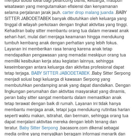
menjadi solusi ideal bagi pelancong bisnis, keluarga, maupun
wisatawan yang mengutamakan efisiensi dan kenyamanan
selama perjalanan jarak jauh.
carter drop malang juanda
.BABY
SITTER JABODETABEK banyak dibutuhkan oleh keluarga yang
tinggal di wilayah perkotaan dengan tingkat aktivitas yang tinggi.
Kehadiran baby sitter membantu orang tua dalam merawat anak
sehari-hari, mulai dari menjaga keamanan hingga mendukung
tumbuh kembang anak dengan perhatian yang lebih fokus.
Layanan ini memberikan rasa tenang karena anak tetap
mendapatkan pengawasan yang memadai meskipun orang tua
memiliki kesibukan kerja atau kegiatan lainnya, sehingga
keseimbangan antara keluarga dan aktivitas profesional dapat
tetap terjaga.
BABY SITTER JABODETABEK
.Baby Sitter Serpong
menjadi solusi bagi keluarga di kawasan Serpong yang
membutuhkan pendamping anak yang dapat diandalkan. Dengan
lingkungan perumahan dan aktivitas masyarakat yang dinamis,
peran baby sitter sangat membantu dalam memastikan anak
tetap terawat dengan baik di rumah. Layanan ini tidak hanya
membantu menjaga anak, tetapi juga mendukung rutinitas harian
seperti waktu makan, istirahat, dan bermain, sehingga orang tua
dapat menjalani aktivitas mereka dengan lebih tenang dan
teratur.
Baby Sitter Serpong
.bacasore.com dikenal sebagai
media online yang menyajikan beragam informasi menarik dan