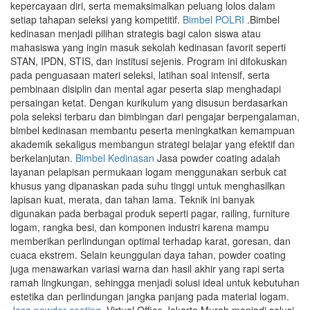
kepercayaan diri, serta memaksimalkan peluang lolos dalam
setiap tahapan seleksi yang kompetitif.
Bimbel POLRI
.Bimbel
kedinasan menjadi pilihan strategis bagi calon siswa atau
mahasiswa yang ingin masuk sekolah kedinasan favorit seperti
STAN, IPDN, STIS, dan institusi sejenis. Program ini difokuskan
pada penguasaan materi seleksi, latihan soal intensif, serta
pembinaan disiplin dan mental agar peserta siap menghadapi
persaingan ketat. Dengan kurikulum yang disusun berdasarkan
pola seleksi terbaru dan bimbingan dari pengajar berpengalaman,
bimbel kedinasan membantu peserta meningkatkan kemampuan
akademik sekaligus membangun strategi belajar yang efektif dan
berkelanjutan.
Bimbel Kedinasan
Jasa powder coating adalah
layanan pelapisan permukaan logam menggunakan serbuk cat
khusus yang dipanaskan pada suhu tinggi untuk menghasilkan
lapisan kuat, merata, dan tahan lama. Teknik ini banyak
digunakan pada berbagai produk seperti pagar, railing, furniture
logam, rangka besi, dan komponen industri karena mampu
memberikan perlindungan optimal terhadap karat, goresan, dan
cuaca ekstrem. Selain keunggulan daya tahan, powder coating
juga menawarkan variasi warna dan hasil akhir yang rapi serta
ramah lingkungan, sehingga menjadi solusi ideal untuk kebutuhan
estetika dan perlindungan jangka panjang pada material logam.