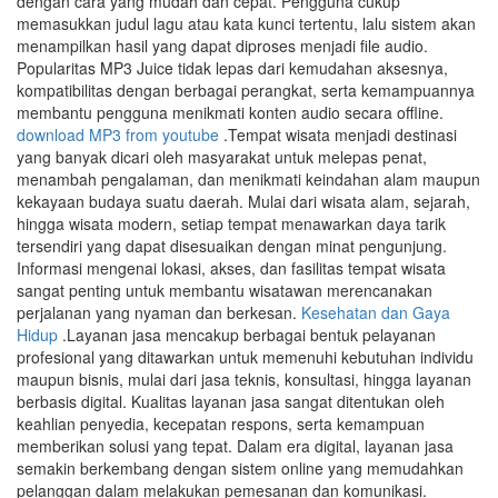
dengan cara yang mudah dan cepat. Pengguna cukup
memasukkan judul lagu atau kata kunci tertentu, lalu sistem akan
menampilkan hasil yang dapat diproses menjadi file audio.
Popularitas MP3 Juice tidak lepas dari kemudahan aksesnya,
kompatibilitas dengan berbagai perangkat, serta kemampuannya
membantu pengguna menikmati konten audio secara offline.
download MP3 from youtube
.Tempat wisata menjadi destinasi
yang banyak dicari oleh masyarakat untuk melepas penat,
menambah pengalaman, dan menikmati keindahan alam maupun
kekayaan budaya suatu daerah. Mulai dari wisata alam, sejarah,
hingga wisata modern, setiap tempat menawarkan daya tarik
tersendiri yang dapat disesuaikan dengan minat pengunjung.
Informasi mengenai lokasi, akses, dan fasilitas tempat wisata
sangat penting untuk membantu wisatawan merencanakan
perjalanan yang nyaman dan berkesan.
Kesehatan dan Gaya
Hidup
.Layanan jasa mencakup berbagai bentuk pelayanan
profesional yang ditawarkan untuk memenuhi kebutuhan individu
maupun bisnis, mulai dari jasa teknis, konsultasi, hingga layanan
berbasis digital. Kualitas layanan jasa sangat ditentukan oleh
keahlian penyedia, kecepatan respons, serta kemampuan
memberikan solusi yang tepat. Dalam era digital, layanan jasa
semakin berkembang dengan sistem online yang memudahkan
pelanggan dalam melakukan pemesanan dan komunikasi.