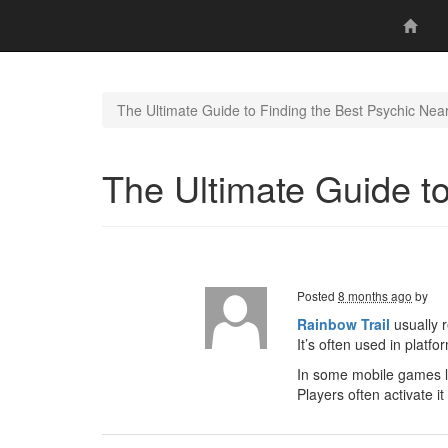
The Ultimate Guide to Finding the Best Psychic Nea
The Ultimate Guide t
Posted
8 months ago
by
Rainbow Trail
usually r
It’s often used in plat
In some mobile games 
Players often activate i