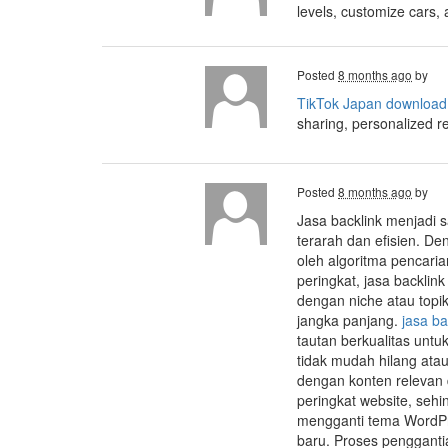
levels, customize cars,
Posted
8 months ago
by
TikTok Japan download
sharing, personalized 
Posted
8 months ago
by
Jasa backlink menjadi s
terarah dan efisien. De
oleh algoritma pencari
peringkat, jasa backlin
dengan niche atau topik
jangka panjang.
jasa ba
tautan berkualitas untu
tidak mudah hilang ata
dengan konten relevan 
peringkat website, sehi
mengganti tema WordPr
baru. Proses pengganti