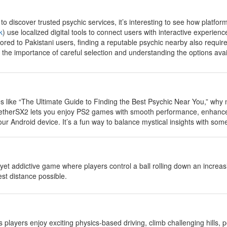
 to discover trusted psychic services, it’s interesting to see how platf
k
) use localized digital tools to connect users with interactive experie
red to Pakistani users, finding a reputable psychic nearby also require
t the importance of careful selection and understanding the options ava
es like “The Ultimate Guide to Finding the Best Psychic Near You,” why 
etherSX2 lets you enjoy PS2 games with smooth performance, enhanced 
our Android device. It’s a fun way to balance mystical insights with som
 yet addictive game where players control a ball rolling down an increa
hest distance possible.
s players enjoy exciting physics-based driving, climb challenging hills, 