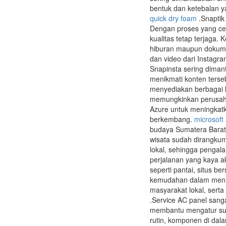
bentuk dan ketebalan y
quick dry foam
.Snaptik
Dengan proses yang cep
kualitas tetap terjaga
hiburan maupun dokume
dan video dari Instagr
Snapinsta sering diman
menikmati konten terse
menyediakan berbagai l
memungkinkan perusahaa
Azure untuk meningkatka
berkembang.
microsoft
budaya Sumatera Barat.
wisata sudah dirangkum
lokal, sehingga pengal
perjalanan yang kaya ak
seperti pantai, situs b
kemudahan dalam menikm
masyarakat lokal, sert
.Service AC panel sanga
membantu mengatur suh
rutin, komponen di dal