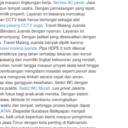
ga maupun lingkungan kerja.
Service AC panel
.Jasa
pun tempat usaha. Dengan pemasangan yang tepat,
ilik properti. Layanan ini biasanya mencakup
ran CCTV tidak hanya berfungsi sebagai alat
asa pasang CCTV Jogja
.Travel Malang Juanda
ke Bandara Juanda dengan nyaman. Layanan ini
i penumpang. Dengan jadwal yang disesuaikan dengan
. Travel Malang Juanda banyak dipilih karena
travel malang juanda
.Pipa HDPE 2 inch dikenal
kteristiknya yang tahan terhadap tekanan dan korosi
ipasang dan memiliki tingkat kebocoran yang rendah,
butuhan rumah tangga maupun proyek skala kecil hingga
n pembuangan mengalami masalah seperti penuh atau
ara menguras limbah secara cepat dan aman.
dap atau gangguan kesehatan. Sedot WC dengan
a praktis.
Sedot WC Murah
.Les privat Jakarta
bih fokus bagi anak-anak mereka. Dengan sistem
siswa. Metode ini membantu meningkatkan
s waktu dan tempat, sehingga proses belajar dapat
LATAN
.Ekspedisi Surabaya Balikpapan menjadi
au, baik untuk keperluan bisnis maupun pengiriman
di Jawa Timur dengan kota penting di Kalimantan