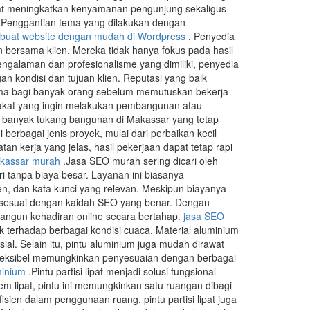
apat meningkatkan kenyamanan pengunjung sekaligus
e. Penggantian tema yang dilakukan dengan
buat website dengan mudah di Wordpress
. Penyedia
n bersama klien. Mereka tidak hanya fokus pada hasil
ngalaman dan profesionalisme yang dimiliki, penyedia
 kondisi dan tujuan klien. Reputasi yang baik
ama bagi banyak orang sebelum memutuskan bekerja
akat yang ingin melakukan pembangunan atau
 banyak tukang bangunan di Makassar yang tetap
rbagai jenis proyek, mulai dari perbaikan kecil
kerja yang jelas, hasil pekerjaan dapat tetap rapi
kassar murah
.Jasa SEO murah sering dicari oleh
i tanpa biaya besar. Layanan ini biasanya
en, dan kata kunci yang relevan. Meskipun biayanya
 dan sesuai dengan kaidah SEO yang benar. Dengan
angun kehadiran online secara bertahap.
jasa SEO
k terhadap berbagai kondisi cuaca. Material aluminium
l. Selain itu, pintu aluminium juga mudah dirawat
fleksibel memungkinkan penyesuaian dengan berbagai
minium
.Pintu partisi lipat menjadi solusi fungsional
em lipat, pintu ini memungkinkan satu ruangan dibagi
sien dalam penggunaan ruang, pintu partisi lipat juga