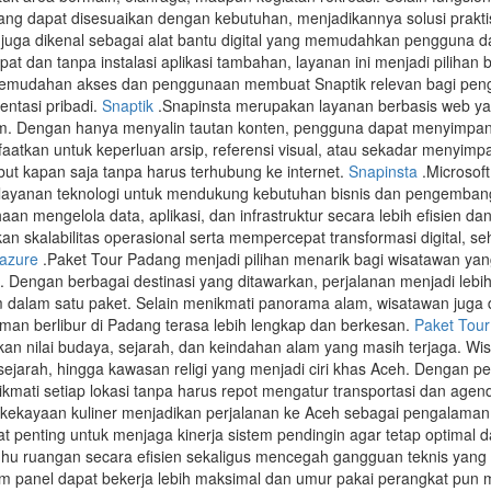
ang dapat disesuaikan dengan kebutuhan, menjadikannya solusi prakti
 juga dikenal sebagai alat bantu digital yang memudahkan pengguna da
at dan tanpa instalasi aplikasi tambahan, layanan ini menjadi piliha
. Kemudahan akses dan penggunaan membuat Snaptik relevan bagi peng
ntasi pribadi.
Snaptik
.Snapinsta merupakan layanan berbasis web 
am. Dengan hanya menyalin tautan konten, pengguna dapat menyimpan 
faatkan untuk keperluan arsip, referensi visual, atau sekadar menyi
but kapan saja tanpa harus terhubung ke internet.
Snapinsta
.Microsof
ayanan teknologi untuk mendukung kebutuhan bisnis dan pengembangan 
n mengelola data, aplikasi, dan infrastruktur secara lebih efisien d
n skalabilitas operasional serta mempercepat transformasi digital, se
 azure
.Paket Tour Padang menjadi pilihan menarik bagi wisatawan yan
 Dengan berbagai destinasi yang ditawarkan, perjalanan menjadi lebi
 dalam satu paket. Selain menikmati panorama alam, wisatawan juga d
aman berlibur di Padang terasa lebih lengkap dan berkesan.
Paket Tou
an nilai budaya, sejarah, dan keindahan alam yang masih terjaga. Wis
ersejarah, hingga kawasan religi yang menjadi ciri khas Aceh. Dengan 
ati setiap lokasi tanpa harus repot mengatur transportasi dan age
a kekayaan kuliner menjadikan perjalanan ke Aceh sebagai pengalama
t penting untuk menjaga kinerja sistem pendingin agar tetap optimal 
u ruangan secara efisien sekaligus mencegah gangguan teknis yang 
am panel dapat bekerja lebih maksimal dan umur pakai perangkat pun m