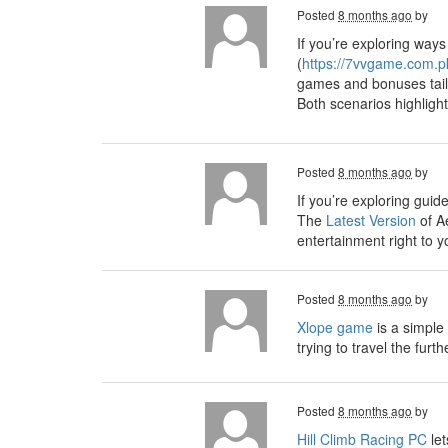
Posted
8 months ago
by
If you’re exploring ways
(
https://7vvgame.com.p
games and bonuses tailo
Both scenarios highligh
Posted
8 months ago
by
If you’re exploring guid
The
Latest Version
of A
entertainment right to y
Posted
8 months ago
by
Xlope game
is a simple
trying to travel the furt
Posted
8 months ago
by
Hill Climb Racing PC
let