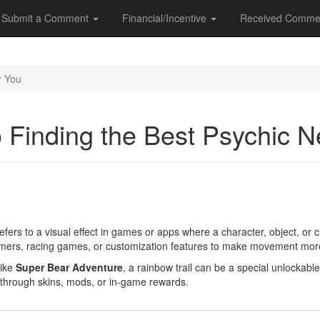
Submit a Comment
Financial/Incentive
Received Comme
r You
o Finding the Best Psychic 
efers to a visual effect in games or apps where a character, object, or cu
formers, racing games, or customization features to make movement more 
like
Super Bear Adventure
, a rainbow trail can be a special unlockable 
t through skins, mods, or in-game rewards.