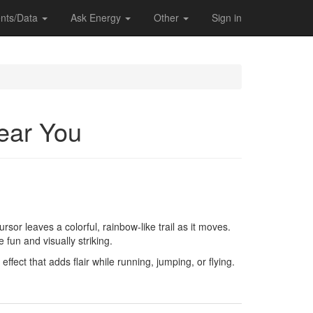
nts/Data
Ask Energy
Other
Sign in
Near You
rsor leaves a colorful, rainbow-like trail as it moves.
fun and visually striking.
effect that adds flair while running, jumping, or flying.