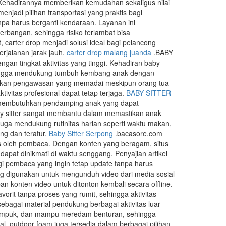
. Kehadirannya memberikan kemudahan sekaligus nilai
njadi pilihan transportasi yang praktis bagi
a harus berganti kendaraan. Layanan ini
bangan, sehingga risiko terlambat bisa
 carter drop menjadi solusi ideal bagi pelancong
rjalanan jarak jauh.
carter drop malang juanda
.BABY
an tingkat aktivitas yang tinggi. Kehadiran baby
 hingga mendukung tumbuh kembang anak dengan
patkan pengawasan yang memadai meskipun orang tua
ivitas profesional dapat tetap terjaga.
BABY SITTER
g membutuhkan pendamping anak yang dapat
by sitter sangat membantu dalam memastikan anak
juga mendukung rutinitas harian seperti waktu makan,
ang dan teratur.
Baby Sitter Serpong
.bacasore.com
s oleh pembaca. Dengan konten yang beragam, situs
pat dinikmati di waktu senggang. Penyajian artikel
gi pembaca yang ingin tetap update tanpa harus
ng digunakan untuk mengunduh video dari media sosial
konten video untuk ditonton kembali secara offline.
rit tanpa proses yang rumit, sehingga aktivitas
bagai material pendukung berbagai aktivitas luar
 empuk, dan mampu meredam benturan, sehingga
l, outdoor foam juga tersedia dalam berbagai pilihan