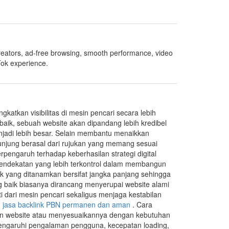
creators, ad-free browsing, smooth performance, video
Tok experience.
katkan visibilitas di mesin pencari secara lebih
i baik, sebuah website akan dipandang lebih kredibel
njadi lebih besar. Selain membantu menaikkan
ngunjung berasal dari rujukan yang memang sesuai
erpengaruh terhadap keberhasilan strategi digital
ndekatan yang lebih terkontrol dalam membangun
ink yang ditanamkan bersifat jangka panjang sehingga
g baik biasanya dirancang menyerupai website alami
i dari mesin pencari sekaligus menjaga kestabilan
.
jasa backlink PBN permanen dan aman
. Cara
an website atau menyesuaikannya dengan kebutuhan
emengaruhi pengalaman pengguna, kecepatan loading,