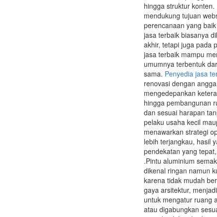
hingga struktur konten
mendukung tujuan websi
perencanaan yang baik 
jasa terbaik biasanya d
akhir, tetapi juga pad
jasa terbaik mampu mem
umumnya terbentuk dar
sama.
Penyedia jasa te
renovasi dengan angga
mengedepankan keteramp
hingga pembangunan rum
dan sesuai harapan tan
pelaku usaha kecil maup
menawarkan strategi op
lebih terjangkau, hasil
pendekatan yang tepat,
.Pintu aluminium semaki
dikenal ringan namun k
karena tidak mudah ber
gaya arsitektur, menjad
untuk mengatur ruang ag
atau digabungkan sesuai