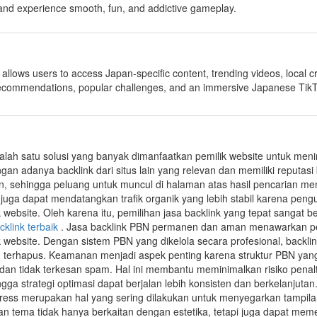
 and experience smooth, fun, and addictive gameplay.
allows users to access Japan-specific content, trending videos, local 
recommendations, popular challenges, and an immersive Japanese Tik
alah satu solusi yang banyak dimanfaatkan pemilik website untuk mening
ngan adanya backlink dari situs lain yang relevan dan memiliki reputas
an, sehingga peluang untuk muncul di halaman atas hasil pencarian me
k juga dapat mendatangkan trafik organik yang lebih stabil karena pe
 website. Oleh karena itu, pemilihan jasa backlink yang tepat sangat b
cklink terbaik
. Jasa backlink PBN permanen dan aman menawarkan pe
k website. Dengan sistem PBN yang dikelola secara profesional, backl
u terhapus. Keamanan menjadi aspek penting karena struktur PBN yan
dan tidak terkesan spam. Hal ini membantu meminimalkan risiko penalt
ngga strategi optimasi dapat berjalan lebih konsisten dan berkelanjutan
ess merupakan hal yang sering dilakukan untuk menyegarkan tampil
an tema tidak hanya berkaitan dengan estetika, tetapi juga dapat m