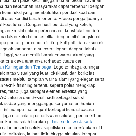
mulai dari paket kecil hingga muatan besar. Layanan
saha dan kebutuhan masyarakat dapat terpenuhi dengan
an konstruksi yang membutuhkan pondasi kuat dan
di atas kondisi tanah tertentu. Proses pengerjaannya
i kebutuhan. Dengan hasil pondasi yang kokoh,
bagian krusial dalam perencanaan konstruksi modern.
adukan keindahan estetika dengan nilai fungsional
ampu gantung, ornamen dinding, kaligrafi, dan aksesoris
ngolah lembaran atau coran logam dengan teknik
 tinggi, serta memiliki karakter warna alami yang
ih karena daya tahannya terhadap cuaca dan
nan Kuningan dan Tembaga
.Logo tembaga kuningan
entitas visual yang kuat, eksklusif, dan berkelas.
tisius melalui tampilan warna alami yang elegan serta
teknik finishing tertentu seperti poles mengkilap,
ek, tetapi juga sebagai elemen estetika yang
WC Jakarta dan Bekasi hadir sebagai solusi
tidak sedap yang mengganggu kenyamanan hunian
 ini mampu menangani berbagai kondisi secara
sanya juga mencakup pemeriksaan saluran, pembersihan
imbulkan masalah berulang.
Jasa sedot wc Jakarta
alon peserta seleksi kepolisian mempersiapkan diri
s, psikotes, latihan fisik, hingga simulasi tahapan