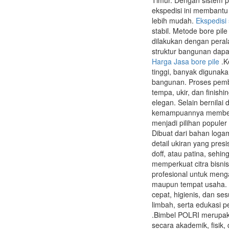
Timur. Dengan sistem p
ekspedisi ini membantu
lebih mudah.
Ekspedisi
stabil. Metode bore pil
dilakukan dengan peral
struktur bangunan dapa
Harga Jasa bore pile
.K
tinggi, banyak digunakan
bangunan. Proses pemb
tempa, ukir, dan finish
elegan. Selain bernilai
kemampuannya memberik
menjadi pilihan populer
Dibuat dari bahan logam
detail ukiran yang pres
doff, atau patina, sehi
memperkuat citra bisni
profesional untuk men
maupun tempat usaha. 
cepat, higienis, dan se
limbah, serta edukasi 
.Bimbel POLRI merupaka
secara akademik, fisik,