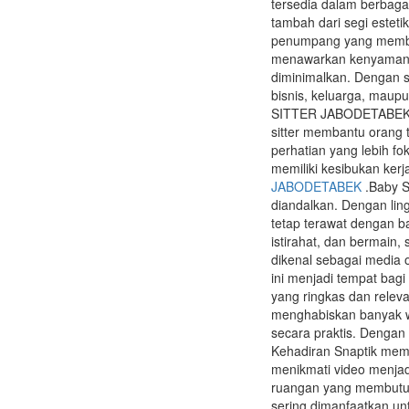
tersedia dalam berbaga
tambah dari segi esteti
penumpang yang membut
menawarkan kenyamanan
diminimalkan. Dengan si
bisnis, keluarga, maup
SITTER JABODETABEK ban
sitter membantu orang
perhatian yang lebih 
memiliki kesibukan kerj
JABODETABEK
.Baby S
diandalkan. Dengan lin
tetap terawat dengan b
istirahat, dan bermain,
dikenal sebagai media 
ini menjadi tempat bag
yang ringkas dan relev
menghabiskan banyak 
secara praktis. Dengan
Kehadiran Snaptik memb
menikmati video menjadi 
ruangan yang membutuh
sering dimanfaatkan unt