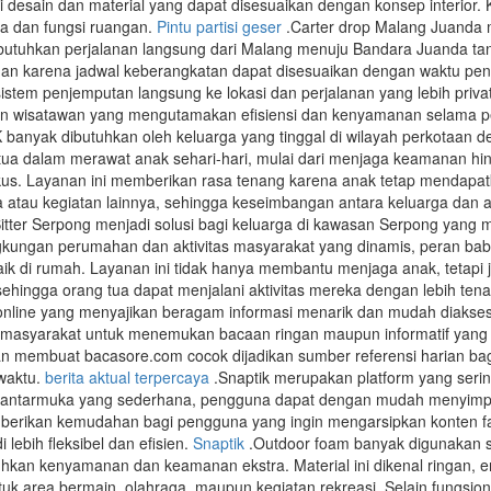
i desain dan material yang dapat disesuaikan dengan konsep interior
ka dan fungsi ruangan.
Pintu partisi geser
.Carter drop Malang Juanda me
uhkan perjalanan langsung dari Malang menuju Bandara Juanda tanp
 karena jadwal keberangkatan dapat disesuaikan dengan waktu pener
stem penjemputan langsung ke lokasi dan perjalanan yang lebih privat,
un wisatawan yang mengutamakan efisiensi dan kenyamanan selama pe
yak dibutuhkan oleh keluarga yang tinggal di wilayah perkotaan deng
 tua dalam merawat anak sehari-hari, mulai dari menjaga keamanan
fokus. Layanan ini memberikan rasa tenang karena anak tetap menda
a atau kegiatan lainnya, sehingga keseimbangan antara keluarga dan akt
itter Serpong menjadi solusi bagi keluarga di kawasan Serpong yan
gkungan perumahan dan aktivitas masyarakat yang dinamis, peran ba
aik di rumah. Layanan ini tidak hanya membantu menjaga anak, tetapi 
 sehingga orang tua dapat menjalani aktivitas mereka dengan lebih ten
online yang menyajikan beragam informasi menarik dan mudah diakse
i masyarakat untuk menemukan bacaan ringan maupun informatif yang da
an membuat bacasore.com cocok dijadikan sumber referensi harian ba
waktu.
berita aktual terpercaya
.Snaptik merupakan platform yang seri
 antarmuka yang sederhana, pengguna dapat dengan mudah menyimpan 
erikan kemudahan bagi pengguna yang ingin mengarsipkan konten favo
lebih fleksibel dan efisien.
Snaptik
.Outdoor foam banyak digunakan se
kan kenyamanan dan keamanan ekstra. Material ini dikenal ringan,
uk area bermain, olahraga, maupun kegiatan rekreasi. Selain fungsiona