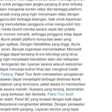
s untuk penggunaan jangka panjang di area terbuka.
lam mengelola konten video dari berbagai platform.
n banyak orang yang ingin menyimpan video dengan
guna dari berbagai kalangan, baik untuk keperluan
yang memudahkan pengguna untuk mengunduh foto
media favorit mereka secara cepat dan praktis.
mpan momen menarik, sehingga pengguna tetap dapat
t Azure adalah platform komputasi awan yang
aplikasi. Dengan fleksibilitas yang tinggi, Azure
an aman. Banyak organisasi memanfaatkan Microsoft
hingga dapat bersaing di era teknologi yang terus
g ingin menjelajahi keindahan alam dan kekayaan
h terorganisir dan nyaman karena seluruh kebutuhan
apat mencicipi kuliner khas dan mengenal tradisi
r Padang
.Paket Tour Aceh menawarkan pengalaman
atawan dapat menjelajahi berbagai destinasi ikonik
perjalanan yang terencana, paket wisata ini memberikan
nda secara mandiri. Suasana yang tenang, keramahan
n yang berkesan dan berbeda.
Paket Tour Aceh
dan stabil. Panel AC yang terawat dengan baik dapat
berpotensi menghambat aktivitas. Dengan perawatan
enjadi lebih panjang. Layanan service yang tepat