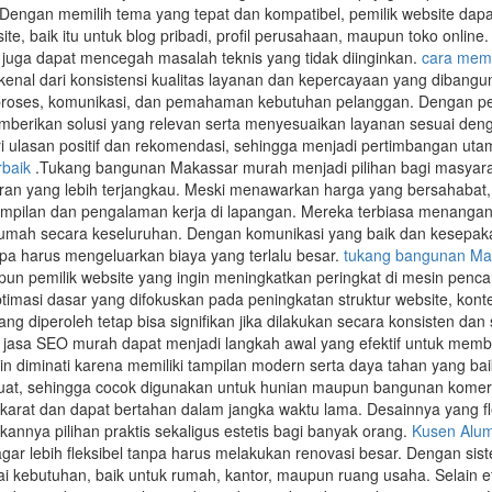
. Dengan memilih tema yang tepat dan kompatibel, pemilik website d
te, baik itu untuk blog pribadi, profil perusahaan, maupun toko onlin
juga dapat mencegah masalah teknis yang tidak diinginkan.
cara mem
ikenal dari konsistensi kualitas layanan dan kepercayaan yang dibangu
a proses, komunikasi, dan pemahaman kebutuhan pelanggan. Dengan pe
berikan solusi yang relevan serta menyesuaikan layanan sesuai dengan
i ulasan positif dan rekomendasi, sehingga menjadi pertimbangan ut
rbaik
.Tukang bangunan Makassar murah menjadi pilihan bagi masyar
ran yang lebih terjangkau. Meski menawarkan harga yang bersahabat,
ilan dan pengalaman kerja di lapangan. Mereka terbiasa menangani be
ah secara keseluruhan. Dengan komunikasi yang baik dan kesepakatan 
pa harus mengeluarkan biaya yang terlalu besar.
tukang bangunan Ma
un pemilik website yang ingin meningkatkan peringkat di mesin pencar
timasi dasar yang difokuskan pada peningkatan struktur website, kont
 yang diperoleh tetap bisa signifikan jika dilakukan secara konsisten
 jasa SEO murah dapat menjadi langkah awal yang efektif untuk memb
n diminati karena memiliki tampilan modern serta daya tahan yang bai
uat, sehingga cocok digunakan untuk hunian maupun bangunan komersia
karat dan dapat bertahan dalam jangka waktu lama. Desainnya yang 
ikannya pilihan praktis sekaligus estetis bagi banyak orang.
Kusen Alu
ar lebih fleksibel tanpa harus melakukan renovasi besar. Dengan sist
 kebutuhan, baik untuk rumah, kantor, maupun ruang usaha. Selain efi