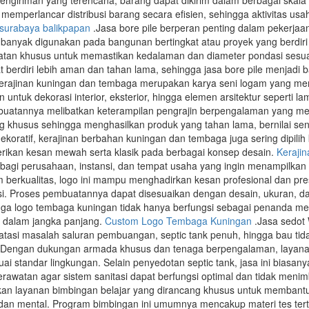
engiriman yang terencana, barang dapat dikirim dalam berbagai skala 
 memperlancar distribusi barang secara efisien, sehingga aktivitas u
 surabaya balikpapan
.Jasa bore pile berperan penting dalam pekerja
e banyak digunakan pada bangunan bertingkat atau proyek yang berdiri 
atan khusus untuk memastikan kedalaman dan diameter pondasi sesua
t berdiri lebih aman dan tahan lama, sehingga jasa bore pile menjadi 
erajinan kuningan dan tembaga merupakan karya seni logam yang mem
 untuk dekorasi interior, eksterior, hingga elemen arsitektur seperti l
uatannya melibatkan keterampilan pengrajin berpengalaman yang me
ing khusus sehingga menghasilkan produk yang tahan lama, bernilai seni
 dekoratif, kerajinan berbahan kuningan dan tembaga juga sering dipil
an kesan mewah serta klasik pada berbagai konsep desain.
Keraji
 bagi perusahaan, instansi, dan tempat usaha yang ingin menampilkan id
 berkualitas, logo ini mampu menghadirkan kesan profesional dan pres
isi. Proses pembuatannya dapat disesuaikan dengan desain, ukuran, dan 
ngga logo tembaga kuningan tidak hanya berfungsi sebagai penanda mer
s dalam jangka panjang.
Custom Logo Tembaga Kuningan
.Jasa sedot 
gatasi masalah saluran pembuangan, septic tank penuh, hingga bau 
Dengan dukungan armada khusus dan tenaga berpengalaman, layanan
suai standar lingkungan. Selain penyedotan septic tank, jasa ini bia
perawatan agar sistem sanitasi dapat berfungsi optimal dan tidak men
n layanan bimbingan belajar yang dirancang khusus untuk membantu c
 dan mental. Program bimbingan ini umumnya mencakup materi tes tertuli