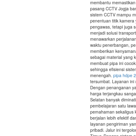
membantu memastikan k
pasang CCTV Jogja ban
sistem CCTV mampu mema
penentuan titik kamera 
pengawas, tetapi juga
menjadi solusi transpo
menawarkan perjalanan 
waktu penerbangan, per
memberikan kenyamanan
sebagai material yang k
membuat pipa ini cocok
sehingga efisiensi sis
menengah.
pipa hdpe 2
tersumbat. Layanan in
Dengan penanganan yan
harga terjangkau sang
Selatan banyak diminat
pembelajaran satu law
pemahaman sekaligus kep
berjalan lebih efektif 
layanan pengiriman yan
pribadi. Jalur ini terg