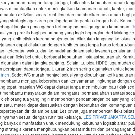
enyamanan ruangan tetap terjaga, baik untuk kebutuhan rumah tang
yak dimanfaatkan untuk meningkatkan keamanan rumah, kantor, mau
ntau aktivitas secara real-time dan memberikan rasa aman bagi pem
yang strategis agar area penting dapat terpantau dengan baik. Kehadi
 sebagai langkah pencegahan terhadap potensi gangguan keamanan.
J
rtasi yang praktis bagi penumpang yang ingin bepergian dari Malang 
yang lebih efisien karena penjemputan dilakukan langsung ke lokas
jalanan dapat dilakukan dengan lebih tenang tanpa harus terburu-buru
, ketepatan waktu, dan kemudahan dalam satu layanan perjalanan.
uat dan fleksibel untuk berbagai kebutuhan instalasi saluran air. Kara
 digunakan dalam jangka panjang. Selain itu, pipa HDPE juga mudah d
tem perpipaan dapat terjaga. Ukuran 2 inch sering digunakan untuk ke
 inch
.Sedot WC murah menjadi solusi yang dibutuhkan ketika salura
i membantu menjaga kebersihan dan kenyamanan lingkungan dengan c
g tepat, masalah WC dapat diatasi tanpa menimbulkan bau tidak se
at membantu masyarakat dalam mengatasi permasalahan sanitasi secar
i oleh orang tua yang ingin memberikan pendampingan belajar yang le
an satu, materi dapat disesuaikan dengan kebutuhan dan kemampuan 
ercayaan diri dalam belajar. Les privat juga memberikan fleksibilita
dan nyaman sesuai dengan rutinitas keluarga.
LES PRIVAT JAKARTA SE
g banyak dimanfaatkan untuk mendukung kebutuhan logistik antar pul
olong strategis karena menghubungkan pusat industri dan perdagangan 