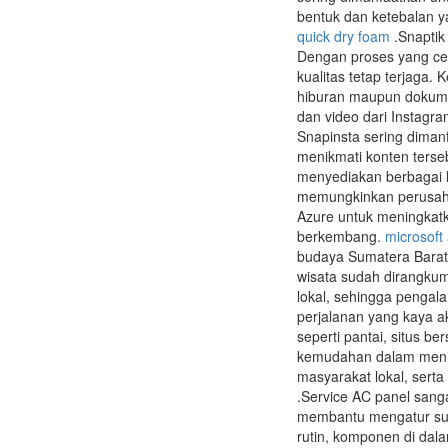
bentuk dan ketebalan y
quick dry foam
.Snaptik
Dengan proses yang cep
kualitas tetap terjaga
hiburan maupun dokume
dan video dari Instagr
Snapinsta sering diman
menikmati konten terse
menyediakan berbagai l
memungkinkan perusahaa
Azure untuk meningkatka
berkembang.
microsoft
budaya Sumatera Barat.
wisata sudah dirangkum
lokal, sehingga pengal
perjalanan yang kaya ak
seperti pantai, situs b
kemudahan dalam menikm
masyarakat lokal, sert
.Service AC panel sanga
membantu mengatur suh
rutin, komponen di dal