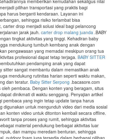
. Kehadirannya memberikan kemudahan sekaligus nilai
njadi pilihan transportasi yang praktis bagi
a harus berganti kendaraan. Layanan ini
bangan, sehingga risiko terlambat bisa
 carter drop menjadi solusi ideal bagi pelancong
rjalanan jarak jauh.
carter drop malang juanda
.BABY
an tingkat aktivitas yang tinggi. Kehadiran baby
 hingga mendukung tumbuh kembang anak dengan
patkan pengawasan yang memadai meskipun orang tua
ivitas profesional dapat tetap terjaga.
BABY SITTER
g membutuhkan pendamping anak yang dapat
by sitter sangat membantu dalam memastikan anak
juga mendukung rutinitas harian seperti waktu makan,
ang dan teratur.
Baby Sitter Serpong
.bacasore.com
s oleh pembaca. Dengan konten yang beragam, situs
pat dinikmati di waktu senggang. Penyajian artikel
gi pembaca yang ingin tetap update tanpa harus
ng digunakan untuk mengunduh video dari media sosial
konten video untuk ditonton kembali secara offline.
rit tanpa proses yang rumit, sehingga aktivitas
bagai material pendukung berbagai aktivitas luar
 empuk, dan mampu meredam benturan, sehingga
l, outdoor foam juga tersedia dalam berbagai pilihan