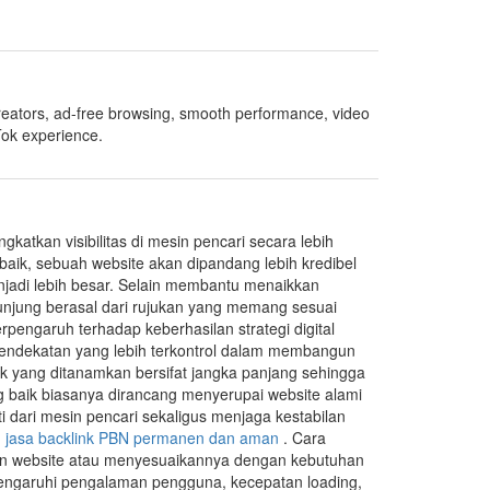
creators, ad-free browsing, smooth performance, video
Tok experience.
katkan visibilitas di mesin pencari secara lebih
i baik, sebuah website akan dipandang lebih kredibel
njadi lebih besar. Selain membantu menaikkan
ngunjung berasal dari rujukan yang memang sesuai
erpengaruh terhadap keberhasilan strategi digital
ndekatan yang lebih terkontrol dalam membangun
ink yang ditanamkan bersifat jangka panjang sehingga
g baik biasanya dirancang menyerupai website alami
i dari mesin pencari sekaligus menjaga kestabilan
.
jasa backlink PBN permanen dan aman
. Cara
an website atau menyesuaikannya dengan kebutuhan
emengaruhi pengalaman pengguna, kecepatan loading,