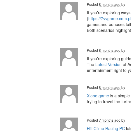
Posted
8 months ago
by
If you’re exploring ways
(
https://7vvgame.com.p
games and bonuses tailo
Both scenarios highligh
Posted
8 months ago
by
If you’re exploring guid
The
Latest Version
of A
entertainment right to y
Posted
8 months ago
by
Xlope game
is a simple
trying to travel the furt
Posted
7 months ago
by
Hill Climb Racing PC
let