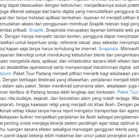
ang dapat disesuaikan dengan kebutuhan, menjadikannya solusi prakti
 juga dikenal sebagai alat bantu digital yang memudahkan pengguna da
at dan tanpa instalasi aplikasi tambahan, layanan ini menjadi piliha
. Kemudahan akses dan penggunaan membuat Snaptik relevan bagi peng
ntasi pribadi.
Snaptik
.Snapinsta merupakan layanan berbasis web 
am. Dengan hanya menyalin tautan konten, pengguna dapat menyimpan 
faatkan untuk keperluan arsip, referensi visual, atau sekadar menyi
but kapan saja tanpa harus terhubung ke internet.
Snapinsta
.Microsof
ayanan teknologi untuk mendukung kebutuhan bisnis dan pengembangan 
n mengelola data, aplikasi, dan infrastruktur secara lebih efisien d
n skalabilitas operasional serta mempercepat transformasi digital, se
 azure
.Paket Tour Padang menjadi pilihan menarik bagi wisatawan yan
 Dengan berbagai destinasi yang ditawarkan, perjalanan menjadi lebi
 dalam satu paket. Selain menikmati panorama alam, wisatawan juga d
aman berlibur di Padang terasa lebih lengkap dan berkesan.
Paket Tou
an nilai budaya, sejarah, dan keindahan alam yang masih terjaga. Wis
ersejarah, hingga kawasan religi yang menjadi ciri khas Aceh. Dengan 
ati setiap lokasi tanpa harus repot mengatur transportasi dan age
a kekayaan kuliner menjadikan perjalanan ke Aceh sebagai pengalama
t penting untuk menjaga kinerja sistem pendingin agar tetap optimal 
u ruangan secara efisien sekaligus mencegah gangguan teknis yang 
am panel dapat bekerja lebih maksimal dan umur pakai perangkat pun m