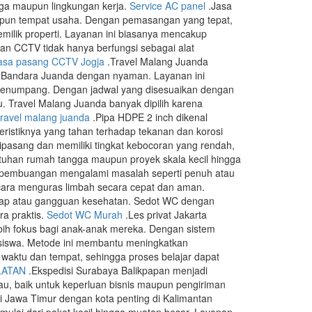
ga maupun lingkungan kerja.
Service AC panel
.Jasa
pun tempat usaha. Dengan pemasangan yang tepat,
ilik properti. Layanan ini biasanya mencakup
ran CCTV tidak hanya berfungsi sebagai alat
asa pasang CCTV Jogja
.Travel Malang Juanda
ke Bandara Juanda dengan nyaman. Layanan ini
i penumpang. Dengan jadwal yang disesuaikan dengan
. Travel Malang Juanda banyak dipilih karena
travel malang juanda
.Pipa HDPE 2 inch dikenal
kteristiknya yang tahan terhadap tekanan dan korosi
ipasang dan memiliki tingkat kebocoran yang rendah,
butuhan rumah tangga maupun proyek skala kecil hingga
n pembuangan mengalami masalah seperti penuh atau
ara menguras limbah secara cepat dan aman.
dap atau gangguan kesehatan. Sedot WC dengan
a praktis.
Sedot WC Murah
.Les privat Jakarta
bih fokus bagi anak-anak mereka. Dengan sistem
siswa. Metode ini membantu meningkatkan
s waktu dan tempat, sehingga proses belajar dapat
LATAN
.Ekspedisi Surabaya Balikpapan menjadi
au, baik untuk keperluan bisnis maupun pengiriman
di Jawa Timur dengan kota penting di Kalimantan