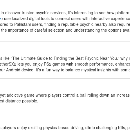
 to discover trusted psychic services, it’s interesting to see how platf
k
) use localized digital tools to connect users with interactive experie
red to Pakistani users, finding a reputable psychic nearby also require
t the importance of careful selection and understanding the options ava
es like “The Ultimate Guide to Finding the Best Psychic Near You,” why 
etherSX2 lets you enjoy PS2 games with smooth performance, enhanced 
our Android device. It’s a fun way to balance mystical insights with som
 yet addictive game where players control a ball rolling down an increa
hest distance possible.
s players enjoy exciting physics-based driving, climb challenging hills, 