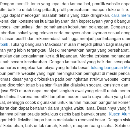
. Dengan memilih tema yang tepat dan kompatibel, pemilik website d
te, baik itu untuk blog pribadi, profil perusahaan, maupun toko onlin
juga dapat mencegah masalah teknis yang tidak diinginkan.
cara mem
ikenal dari konsistensi kualitas layanan dan kepercayaan yang dibangu
a proses, komunikasi, dan pemahaman kebutuhan pelanggan. Dengan pe
berikan solusi yang relevan serta menyesuaikan layanan sesuai dengan
i ulasan positif dan rekomendasi, sehingga menjadi pertimbangan ut
rbaik
.Tukang bangunan Makassar murah menjadi pilihan bagi masyar
ran yang lebih terjangkau. Meski menawarkan harga yang bersahabat,
ilan dan pengalaman kerja di lapangan. Mereka terbiasa menangani be
ah secara keseluruhan. Dengan komunikasi yang baik dan kesepakatan 
pa harus mengeluarkan biaya yang terlalu besar.
tukang bangunan Ma
un pemilik website yang ingin meningkatkan peringkat di mesin pencar
timasi dasar yang difokuskan pada peningkatan struktur website, kont
 yang diperoleh tetap bisa signifikan jika dilakukan secara konsisten
 jasa SEO murah dapat menjadi langkah awal yang efektif untuk memb
n diminati karena memiliki tampilan modern serta daya tahan yang bai
uat, sehingga cocok digunakan untuk hunian maupun bangunan komersia
karat dan dapat bertahan dalam jangka waktu lama. Desainnya yang 
ikannya pilihan praktis sekaligus estetis bagi banyak orang.
Kusen Alu
ar lebih fleksibel tanpa harus melakukan renovasi besar. Dengan sist
 kebutuhan, baik untuk rumah, kantor, maupun ruang usaha. Selain efi