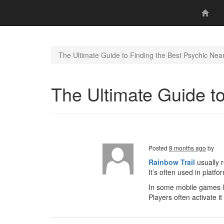
The Ultimate Guide to Finding the Best Psychic Nea
The Ultimate Guide t
Posted
8 months ago
by
Rainbow Trail
usually r
It’s often used in plat
In some mobile games 
Players often activate i