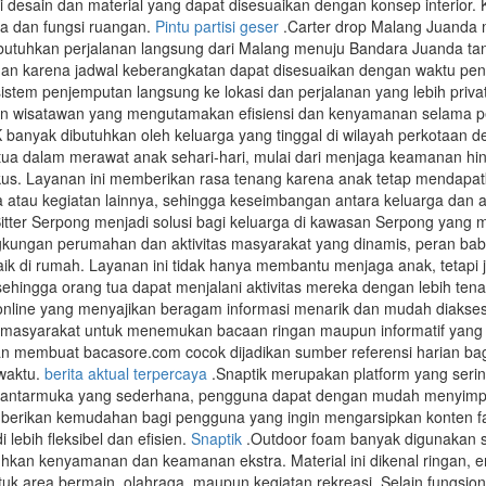
i desain dan material yang dapat disesuaikan dengan konsep interior
ka dan fungsi ruangan.
Pintu partisi geser
.Carter drop Malang Juanda me
uhkan perjalanan langsung dari Malang menuju Bandara Juanda tanp
 karena jadwal keberangkatan dapat disesuaikan dengan waktu pener
stem penjemputan langsung ke lokasi dan perjalanan yang lebih privat,
un wisatawan yang mengutamakan efisiensi dan kenyamanan selama pe
yak dibutuhkan oleh keluarga yang tinggal di wilayah perkotaan deng
 tua dalam merawat anak sehari-hari, mulai dari menjaga keamanan
fokus. Layanan ini memberikan rasa tenang karena anak tetap menda
a atau kegiatan lainnya, sehingga keseimbangan antara keluarga dan akt
itter Serpong menjadi solusi bagi keluarga di kawasan Serpong yan
gkungan perumahan dan aktivitas masyarakat yang dinamis, peran ba
aik di rumah. Layanan ini tidak hanya membantu menjaga anak, tetapi 
 sehingga orang tua dapat menjalani aktivitas mereka dengan lebih ten
online yang menyajikan beragam informasi menarik dan mudah diakse
i masyarakat untuk menemukan bacaan ringan maupun informatif yang da
an membuat bacasore.com cocok dijadikan sumber referensi harian ba
waktu.
berita aktual terpercaya
.Snaptik merupakan platform yang seri
 antarmuka yang sederhana, pengguna dapat dengan mudah menyimpan 
erikan kemudahan bagi pengguna yang ingin mengarsipkan konten favo
lebih fleksibel dan efisien.
Snaptik
.Outdoor foam banyak digunakan se
kan kenyamanan dan keamanan ekstra. Material ini dikenal ringan,
uk area bermain, olahraga, maupun kegiatan rekreasi. Selain fungsiona