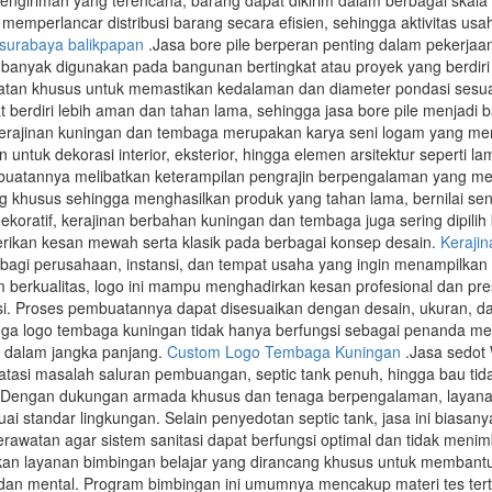
engiriman yang terencana, barang dapat dikirim dalam berbagai skala 
 memperlancar distribusi barang secara efisien, sehingga aktivitas u
 surabaya balikpapan
.Jasa bore pile berperan penting dalam pekerja
e banyak digunakan pada bangunan bertingkat atau proyek yang berdiri 
atan khusus untuk memastikan kedalaman dan diameter pondasi sesua
t berdiri lebih aman dan tahan lama, sehingga jasa bore pile menjadi 
erajinan kuningan dan tembaga merupakan karya seni logam yang mem
 untuk dekorasi interior, eksterior, hingga elemen arsitektur seperti l
uatannya melibatkan keterampilan pengrajin berpengalaman yang me
ing khusus sehingga menghasilkan produk yang tahan lama, bernilai seni
 dekoratif, kerajinan berbahan kuningan dan tembaga juga sering dipil
an kesan mewah serta klasik pada berbagai konsep desain.
Keraji
 bagi perusahaan, instansi, dan tempat usaha yang ingin menampilkan id
 berkualitas, logo ini mampu menghadirkan kesan profesional dan pres
isi. Proses pembuatannya dapat disesuaikan dengan desain, ukuran, dan 
ngga logo tembaga kuningan tidak hanya berfungsi sebagai penanda mer
s dalam jangka panjang.
Custom Logo Tembaga Kuningan
.Jasa sedot 
gatasi masalah saluran pembuangan, septic tank penuh, hingga bau 
Dengan dukungan armada khusus dan tenaga berpengalaman, layanan
suai standar lingkungan. Selain penyedotan septic tank, jasa ini bia
perawatan agar sistem sanitasi dapat berfungsi optimal dan tidak men
n layanan bimbingan belajar yang dirancang khusus untuk membantu c
 dan mental. Program bimbingan ini umumnya mencakup materi tes tertuli