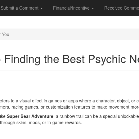
Submit a Comment
Financial/Incentive
Received Comme
r You
o Finding the Best Psychic 
efers to a visual effect in games or apps where a character, object, or cu
formers, racing games, or customization features to make movement more 
like
Super Bear Adventure
, a rainbow trail can be a special unlockable 
t through skins, mods, or in-game rewards.