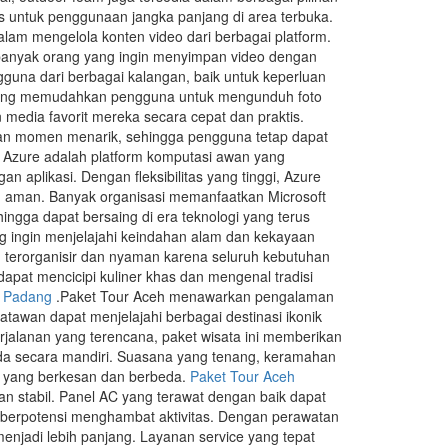
s untuk penggunaan jangka panjang di area terbuka.
lam mengelola konten video dari berbagai platform.
n banyak orang yang ingin menyimpan video dengan
guna dari berbagai kalangan, baik untuk keperluan
yang memudahkan pengguna untuk mengunduh foto
media favorit mereka secara cepat dan praktis.
mpan momen menarik, sehingga pengguna tetap dapat
t Azure adalah platform komputasi awan yang
aplikasi. Dengan fleksibilitas yang tinggi, Azure
an aman. Banyak organisasi memanfaatkan Microsoft
hingga dapat bersaing di era teknologi yang terus
g ingin menjelajahi keindahan alam dan kekayaan
h terorganisir dan nyaman karena seluruh kebutuhan
apat mencicipi kuliner khas dan mengenal tradisi
r Padang
.Paket Tour Aceh menawarkan pengalaman
atawan dapat menjelajahi berbagai destinasi ikonik
perjalanan yang terencana, paket wisata ini memberikan
nda secara mandiri. Suasana yang tenang, keramahan
n yang berkesan dan berbeda.
Paket Tour Aceh
dan stabil. Panel AC yang terawat dengan baik dapat
berpotensi menghambat aktivitas. Dengan perawatan
enjadi lebih panjang. Layanan service yang tepat