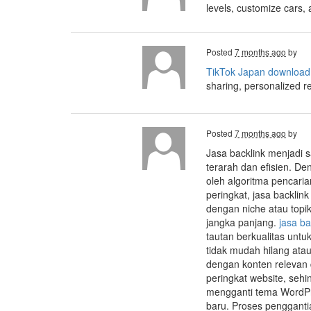
levels, customize cars,
Posted
7 months ago
by
TikTok Japan download
sharing, personalized 
Posted
7 months ago
by
Jasa backlink menjadi s
terarah dan efisien. De
oleh algoritma pencari
peringkat, jasa backlin
dengan niche atau topik
jangka panjang.
jasa ba
tautan berkualitas untu
tidak mudah hilang ata
dengan konten relevan 
peringkat website, sehi
mengganti tema WordPr
baru. Proses pengganti