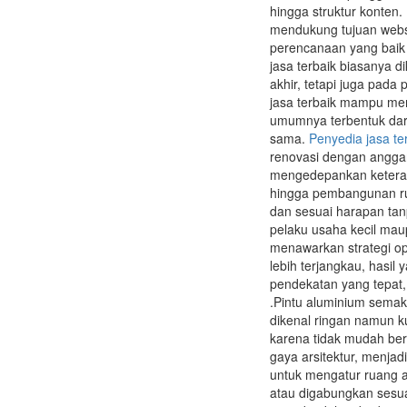
hingga struktur konten
mendukung tujuan websi
perencanaan yang baik 
jasa terbaik biasanya d
akhir, tetapi juga pad
jasa terbaik mampu mem
umumnya terbentuk dar
sama.
Penyedia jasa te
renovasi dengan angga
mengedepankan keteramp
hingga pembangunan rum
dan sesuai harapan tan
pelaku usaha kecil maup
menawarkan strategi op
lebih terjangkau, hasil
pendekatan yang tepat,
.Pintu aluminium semaki
dikenal ringan namun k
karena tidak mudah ber
gaya arsitektur, menjad
untuk mengatur ruang ag
atau digabungkan sesuai