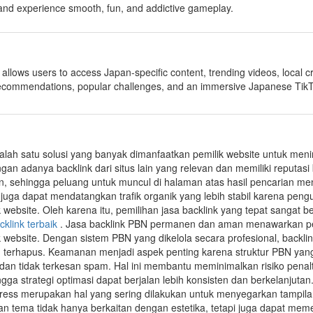
 and experience smooth, fun, and addictive gameplay.
allows users to access Japan-specific content, trending videos, local 
recommendations, popular challenges, and an immersive Japanese Tik
alah satu solusi yang banyak dimanfaatkan pemilik website untuk mening
ngan adanya backlink dari situs lain yang relevan dan memiliki reputas
an, sehingga peluang untuk muncul di halaman atas hasil pencarian me
k juga dapat mendatangkan trafik organik yang lebih stabil karena pe
 website. Oleh karena itu, pemilihan jasa backlink yang tepat sangat b
cklink terbaik
. Jasa backlink PBN permanen dan aman menawarkan pe
k website. Dengan sistem PBN yang dikelola secara profesional, backl
u terhapus. Keamanan menjadi aspek penting karena struktur PBN yan
dan tidak terkesan spam. Hal ini membantu meminimalkan risiko penalt
ngga strategi optimasi dapat berjalan lebih konsisten dan berkelanjutan
ess merupakan hal yang sering dilakukan untuk menyegarkan tampil
an tema tidak hanya berkaitan dengan estetika, tetapi juga dapat m