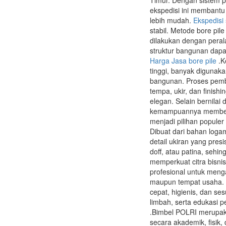
Timur. Dengan sistem p
ekspedisi ini membantu
lebih mudah.
Ekspedisi
stabil. Metode bore pil
dilakukan dengan peral
struktur bangunan dapa
Harga Jasa bore pile
.K
tinggi, banyak digunakan
bangunan. Proses pemb
tempa, ukir, dan finish
elegan. Selain bernilai
kemampuannya memberik
menjadi pilihan populer
Dibuat dari bahan logam
detail ukiran yang pres
doff, atau patina, sehi
memperkuat citra bisni
profesional untuk men
maupun tempat usaha. 
cepat, higienis, dan se
limbah, serta edukasi 
.Bimbel POLRI merupaka
secara akademik, fisik,