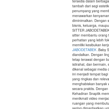
tersedia dalam berbaga
tambah dari segi esteti
penumpang yang membut
menawarkan kenyamanan
diminimalkan. Dengan si
bisnis, keluarga, maup
SITTER JABODETABEK ban
sitter membantu orang
perhatian yang lebih 
memiliki kesibukan kerj
JABODETABEK
.Baby S
diandalkan. Dengan lin
tetap terawat dengan b
istirahat, dan bermain,
dikenal sebagai media 
ini menjadi tempat bag
yang ringkas dan relev
menghabiskan banyak 
secara praktis. Dengan
Kehadiran Snaptik memb
menikmati video menjadi 
ruangan yang membutuh
sering dimanfaatkan unt