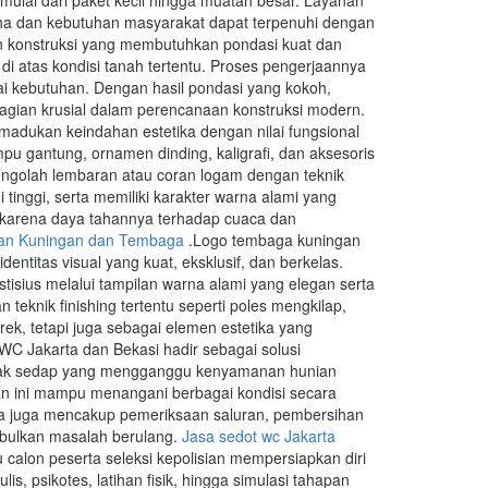
mulai dari paket kecil hingga muatan besar. Layanan
saha dan kebutuhan masyarakat dapat terpenuhi dengan
an konstruksi yang membutuhkan pondasi kuat dan
di atas kondisi tanah tertentu. Proses pengerjaannya
i kebutuhan. Dengan hasil pondasi yang kokoh,
bagian krusial dalam perencanaan konstruksi modern.
adukan keindahan estetika dengan nilai fungsional
ampu gantung, ornamen dinding, kaligrafi, dan aksesoris
ngolah lembaran atau coran logam dengan teknik
 tinggi, serta memiliki karakter warna alami yang
ih karena daya tahannya terhadap cuaca dan
nan Kuningan dan Tembaga
.Logo tembaga kuningan
entitas visual yang kuat, eksklusif, dan berkelas.
tisius melalui tampilan warna alami yang elegan serta
teknik finishing tertentu seperti poles mengkilap,
ek, tetapi juga sebagai elemen estetika yang
WC Jakarta dan Bekasi hadir sebagai solusi
tidak sedap yang mengganggu kenyamanan hunian
 ini mampu menangani berbagai kondisi secara
sanya juga mencakup pemeriksaan saluran, pembersihan
imbulkan masalah berulang.
Jasa sedot wc Jakarta
alon peserta seleksi kepolisian mempersiapkan diri
s, psikotes, latihan fisik, hingga simulasi tahapan