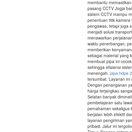
membantu memastikan k
pasang CCTV Jogja ban
sistem CCTV mampu mema
penentuan titik kamera 
pengawas, tetapi juga
menjadi solusi transpo
menawarkan perjalanan 
waktu penerbangan, per
memberikan kenyamanan
sebagai material yang k
membuat pipa ini cocok
sehingga efisiensi sis
menengah.
pipa hdpe 2
tersumbat. Layanan in
Dengan penanganan yan
harga terjangkau sang
Selatan banyak diminat
pembelajaran satu law
pemahaman sekaligus kep
berjalan lebih efektif 
layanan pengiriman yan
pribadi. Jalur ini terg