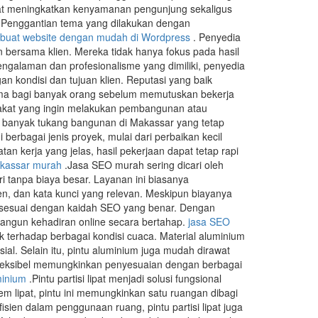
apat meningkatkan kenyamanan pengunjung sekaligus
e. Penggantian tema yang dilakukan dengan
buat website dengan mudah di Wordpress
. Penyedia
n bersama klien. Mereka tidak hanya fokus pada hasil
ngalaman dan profesionalisme yang dimiliki, penyedia
 kondisi dan tujuan klien. Reputasi yang baik
ama bagi banyak orang sebelum memutuskan bekerja
akat yang ingin melakukan pembangunan atau
 banyak tukang bangunan di Makassar yang tetap
rbagai jenis proyek, mulai dari perbaikan kecil
kerja yang jelas, hasil pekerjaan dapat tetap rapi
kassar murah
.Jasa SEO murah sering dicari oleh
i tanpa biaya besar. Layanan ini biasanya
en, dan kata kunci yang relevan. Meskipun biayanya
 dan sesuai dengan kaidah SEO yang benar. Dengan
angun kehadiran online secara bertahap.
jasa SEO
k terhadap berbagai kondisi cuaca. Material aluminium
l. Selain itu, pintu aluminium juga mudah dirawat
fleksibel memungkinkan penyesuaian dengan berbagai
minium
.Pintu partisi lipat menjadi solusi fungsional
em lipat, pintu ini memungkinkan satu ruangan dibagi
sien dalam penggunaan ruang, pintu partisi lipat juga