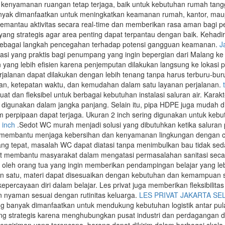
enyamanan ruangan tetap terjaga, baik untuk kebutuhan rumah tang
yak dimanfaatkan untuk meningkatkan keamanan rumah, kantor, mau
ntau aktivitas secara real-time dan memberikan rasa aman bagi pem
yang strategis agar area penting dapat terpantau dengan baik. Kehadi
 sebagai langkah pencegahan terhadap potensi gangguan keamanan.
J
rtasi yang praktis bagi penumpang yang ingin bepergian dari Malang 
yang lebih efisien karena penjemputan dilakukan langsung ke lokas
jalanan dapat dilakukan dengan lebih tenang tanpa harus terburu-buru
, ketepatan waktu, dan kemudahan dalam satu layanan perjalanan.
uat dan fleksibel untuk berbagai kebutuhan instalasi saluran air. Kara
 digunakan dalam jangka panjang. Selain itu, pipa HDPE juga mudah d
tem perpipaan dapat terjaga. Ukuran 2 inch sering digunakan untuk ke
 inch
.Sedot WC murah menjadi solusi yang dibutuhkan ketika salura
i membantu menjaga kebersihan dan kenyamanan lingkungan dengan c
g tepat, masalah WC dapat diatasi tanpa menimbulkan bau tidak se
at membantu masyarakat dalam mengatasi permasalahan sanitasi secar
i oleh orang tua yang ingin memberikan pendampingan belajar yang le
an satu, materi dapat disesuaikan dengan kebutuhan dan kemampuan 
ercayaan diri dalam belajar. Les privat juga memberikan fleksibilita
dan nyaman sesuai dengan rutinitas keluarga.
LES PRIVAT JAKARTA SE
g banyak dimanfaatkan untuk mendukung kebutuhan logistik antar pul
olong strategis karena menghubungkan pusat industri dan perdagangan 