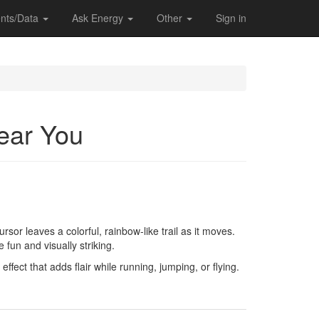
nts/Data
Ask Energy
Other
Sign in
Near You
rsor leaves a colorful, rainbow-like trail as it moves.
fun and visually striking.
effect that adds flair while running, jumping, or flying.