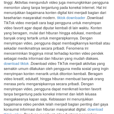
tinggi. Aktivitas mengunduh video juga memungkinkan pengguna
menonton ulang tanpa tergantung pada koneksi internet. Hal ini
menunjukkan bagaimana konten digital kini menjadi bagian dari
keseharian masyarakat modern.
tiktok downloader
.Download
TikTok video menjadi cara bagi pengguna untuk menyimpan
video favorit agar dapat diputar kembali di lain waktu. Konten
yang beragam, mulai dari hiburan hingga edukasi, membuat
banyak orang tertarik untuk mengarsipkannya. Dengan
menyimpan video, pengguna dapat membagikannya kembali atau
sekadar menikmatinya secara pribadi. Fenomena ini
mencerminkan tingginya minat terhadap konten video pendek
sebagai media informasi dan hiburan yang mudah diakses.
download tiktok
.Download video TikTok menjadi aktivitas yang
semakin umum dilakukan oleh pengguna media sosial yang ingin
menyimpan konten menarik untuk ditonton kembali. Beragam
video kreatif, edukatif, hingga hiburan membuat banyak orang
merasa perlu mengarsipkannya secara pribadi. Dengan
menyimpan video, pengguna dapat menikmati konten favorit
tanpa bergantung pada koneksi internet dan lebih leluasa
mengaksesnya kapan saja. Kebiasaan ini menunjukkan
bagaimana video pendek telah menjadi bagian penting dari gaya
konsumsi informasi dan hiburan masyarakat digital.
download