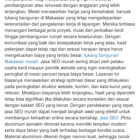
pembangunan atau renovasi dengan anggaran yang lebih
terjangkau. Meski menawarkan harga yang bersahabat, banyak
tukang bangunan di Makassar yang tetap mengedepankan
keterampilan dan pengalaman kerja di lapangan. Mereka terbiasa
menangani berbagai jenis proyek, mulai dari perbaikan kecil
hingga pembangunan rumah secara keseluruhan. Dengan
komunikasi yang baik dan kesepakatan kerja yang jelas, hasil
pekerjaan dapat tetap rapi dan sesuai harapan tanpa harus
mengeluarkan biaya yang terlalu besar.
tukang bangunan
Makassar murah
.Jasa SEO murah sering dicari oleh pelaku
usaha kecil maupun pemilik website yang ingin meningkatkan
peringkat di mesin pencari tanpa biaya besar. Layanan ini
biasanya menawarkan strategi optimasi dasar yang difokuskan
pada peningkatan struktur website, konten, dan kata kunci yang
relevan. Meskipun biayanya lebih terjangkau, hasil yang diperoleh
tetap bisa signifikan jika dilakukan secara konsisten dan sesuai
dengan kaidah SEO yang benar. Dengan pendekatan yang tepat,
jasa SEO murah dapat menjadi langkah awal yang efektif untuk
membangun kehadiran online secara bertahap.
jasa SEO
.Pintu
aluminium semakin diminati karena memiliki tampilan modern
serta daya tahan yang baik terhadap berbagai kondisi cuaca.
Material aluminium dikenal ringan namun kuat, sehingga cocok