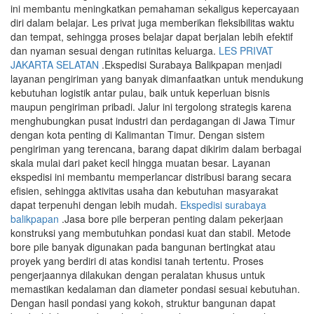
ini membantu meningkatkan pemahaman sekaligus kepercayaan
diri dalam belajar. Les privat juga memberikan fleksibilitas waktu
dan tempat, sehingga proses belajar dapat berjalan lebih efektif
dan nyaman sesuai dengan rutinitas keluarga.
LES PRIVAT
JAKARTA SELATAN
.Ekspedisi Surabaya Balikpapan menjadi
layanan pengiriman yang banyak dimanfaatkan untuk mendukung
kebutuhan logistik antar pulau, baik untuk keperluan bisnis
maupun pengiriman pribadi. Jalur ini tergolong strategis karena
menghubungkan pusat industri dan perdagangan di Jawa Timur
dengan kota penting di Kalimantan Timur. Dengan sistem
pengiriman yang terencana, barang dapat dikirim dalam berbagai
skala mulai dari paket kecil hingga muatan besar. Layanan
ekspedisi ini membantu memperlancar distribusi barang secara
efisien, sehingga aktivitas usaha dan kebutuhan masyarakat
dapat terpenuhi dengan lebih mudah.
Ekspedisi surabaya
balikpapan
.Jasa bore pile berperan penting dalam pekerjaan
konstruksi yang membutuhkan pondasi kuat dan stabil. Metode
bore pile banyak digunakan pada bangunan bertingkat atau
proyek yang berdiri di atas kondisi tanah tertentu. Proses
pengerjaannya dilakukan dengan peralatan khusus untuk
memastikan kedalaman dan diameter pondasi sesuai kebutuhan.
Dengan hasil pondasi yang kokoh, struktur bangunan dapat