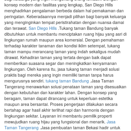
konsep modern dan fasilitas yang lengkap, San Diego Hills
menghadirkan pengalaman berbeda dalam hal pemakaman dan
peringatan. Keberadaannya menjadi pilihan bagi banyak keluarga
yang menginginkan tempat peristirahatan dengan nuansa damai
dan terawat.
San Diego Hills
.Tukang taman Bandung banyak
dibutuhkan untuk membantu menciptakan ruang hijau yang asri di
lingkungan rumah maupun area komersial. Dengan pemahaman
terhadap karakter tanaman dan kondisi iklim setempat, tukang
taman mampu merancang taman yang indah sekaligus mudah
dirawat. Kehadiran taman yang tertata dengan baik dapat
memberikan suasana segar dan meningkatkan kenyamanan
lingkungan. Oleh karena itu, jasa tukang taman menjadi solusi
praktis bagi mereka yang ingin memiliki taman tanpa harus
mengurusnya sendiri.
tukang taman Bandung
.Jasa Taman
Tangerang menawarkan solusi penataan taman yang disesuaikan
dengan kebutuhan dan karakter lahan. Dengan konsep yang
beragam, taman dapat dirancang untuk keperluan estetika
maupun area bersantai. Proses pengerjaan dilakukan secara
bertahap agar hasil akhir terlihat rapi dan harmonis dengan
lingkungan sekitar. Layanan ini membantu pemilik properti
mewujudkan ruang hijau yang fungsional dan menarik.
Jasa
Taman Tangerang
.Jasa pembuatan taman Bekasi hadir untuk