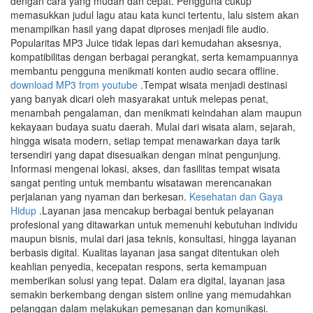
dengan cara yang mudah dan cepat. Pengguna cukup
memasukkan judul lagu atau kata kunci tertentu, lalu sistem akan
menampilkan hasil yang dapat diproses menjadi file audio.
Popularitas MP3 Juice tidak lepas dari kemudahan aksesnya,
kompatibilitas dengan berbagai perangkat, serta kemampuannya
membantu pengguna menikmati konten audio secara offline.
download MP3 from youtube
.Tempat wisata menjadi destinasi
yang banyak dicari oleh masyarakat untuk melepas penat,
menambah pengalaman, dan menikmati keindahan alam maupun
kekayaan budaya suatu daerah. Mulai dari wisata alam, sejarah,
hingga wisata modern, setiap tempat menawarkan daya tarik
tersendiri yang dapat disesuaikan dengan minat pengunjung.
Informasi mengenai lokasi, akses, dan fasilitas tempat wisata
sangat penting untuk membantu wisatawan merencanakan
perjalanan yang nyaman dan berkesan.
Kesehatan dan Gaya
Hidup
.Layanan jasa mencakup berbagai bentuk pelayanan
profesional yang ditawarkan untuk memenuhi kebutuhan individu
maupun bisnis, mulai dari jasa teknis, konsultasi, hingga layanan
berbasis digital. Kualitas layanan jasa sangat ditentukan oleh
keahlian penyedia, kecepatan respons, serta kemampuan
memberikan solusi yang tepat. Dalam era digital, layanan jasa
semakin berkembang dengan sistem online yang memudahkan
pelanggan dalam melakukan pemesanan dan komunikasi.