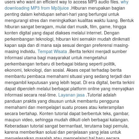
users who want an efficient way to access MP3 audio files.
why
downloading MP3 from Mp3juice
.Hiburan merupakan bagian
penting dalam kehidupan sehari-hari yang berfungsi untuk
mengurangi stres dan meningkatkan kualitas waktu luang. Bentuk
hiburan sangat beragam, mulai dari musik, film, game, hingga
konten digital yang dapat diakses melalui internet. Dengan
perkembangan teknologi, hiburan kini semakin mudah dinikmati
kapan saja dan di mana saja sesuai dengan preferensi masing-
masing individu.
Tempat Wisata
.Berita terkini menjadi sumber
informasi utama bagi masyarakat untuk mengetahui
perkembangan terbaru di berbagai bidang seperti politik,
ekonomi, teknologi, dan sosial. Akses cepat terhadap berita
membantu pembaca memahami situasi yang sedang terjadi dan
mengambil keputusan yang lebih tepat. Di era digital, berita terkini
dapat diperoleh melalui berbagai platform online yang menyajikan
informasi secara real-time.
Layanan jasa
.Tutorial adalah
panduan praktis yang disusun untuk membantu pengguna
memahami dan mempelajari suatu proses atau keterampilan
secara bertahap. Konten tutorial dapat berbentuk teks, gambar,
maupun video, sehingga mudah diikuti oleh berbagai kalangan.
Keberadaan tutorial sangat bermanfaat, terutama bagi pemula,
karena memberikan solusi dan penjelasan yang jelas untuk
menyelesaikan masalah atau mempelajari hal baru secara