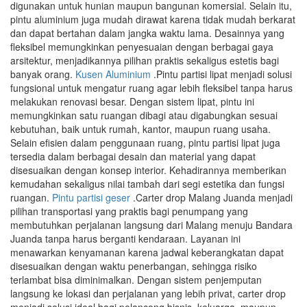
digunakan untuk hunian maupun bangunan komersial. Selain itu,
pintu aluminium juga mudah dirawat karena tidak mudah berkarat
dan dapat bertahan dalam jangka waktu lama. Desainnya yang
fleksibel memungkinkan penyesuaian dengan berbagai gaya
arsitektur, menjadikannya pilihan praktis sekaligus estetis bagi
banyak orang.
Kusen Aluminium
.Pintu partisi lipat menjadi solusi
fungsional untuk mengatur ruang agar lebih fleksibel tanpa harus
melakukan renovasi besar. Dengan sistem lipat, pintu ini
memungkinkan satu ruangan dibagi atau digabungkan sesuai
kebutuhan, baik untuk rumah, kantor, maupun ruang usaha.
Selain efisien dalam penggunaan ruang, pintu partisi lipat juga
tersedia dalam berbagai desain dan material yang dapat
disesuaikan dengan konsep interior. Kehadirannya memberikan
kemudahan sekaligus nilai tambah dari segi estetika dan fungsi
ruangan.
Pintu partisi geser
.Carter drop Malang Juanda menjadi
pilihan transportasi yang praktis bagi penumpang yang
membutuhkan perjalanan langsung dari Malang menuju Bandara
Juanda tanpa harus berganti kendaraan. Layanan ini
menawarkan kenyamanan karena jadwal keberangkatan dapat
disesuaikan dengan waktu penerbangan, sehingga risiko
terlambat bisa diminimalkan. Dengan sistem penjemputan
langsung ke lokasi dan perjalanan yang lebih privat, carter drop