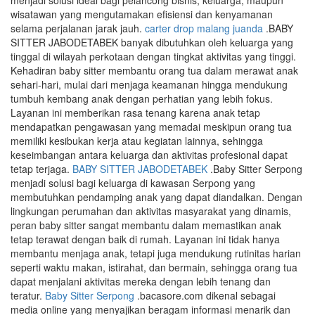
menjadi solusi ideal bagi pelancong bisnis, keluarga, maupun
wisatawan yang mengutamakan efisiensi dan kenyamanan
selama perjalanan jarak jauh.
carter drop malang juanda
.BABY
SITTER JABODETABEK banyak dibutuhkan oleh keluarga yang
tinggal di wilayah perkotaan dengan tingkat aktivitas yang tinggi.
Kehadiran baby sitter membantu orang tua dalam merawat anak
sehari-hari, mulai dari menjaga keamanan hingga mendukung
tumbuh kembang anak dengan perhatian yang lebih fokus.
Layanan ini memberikan rasa tenang karena anak tetap
mendapatkan pengawasan yang memadai meskipun orang tua
memiliki kesibukan kerja atau kegiatan lainnya, sehingga
keseimbangan antara keluarga dan aktivitas profesional dapat
tetap terjaga.
BABY SITTER JABODETABEK
.Baby Sitter Serpong
menjadi solusi bagi keluarga di kawasan Serpong yang
membutuhkan pendamping anak yang dapat diandalkan. Dengan
lingkungan perumahan dan aktivitas masyarakat yang dinamis,
peran baby sitter sangat membantu dalam memastikan anak
tetap terawat dengan baik di rumah. Layanan ini tidak hanya
membantu menjaga anak, tetapi juga mendukung rutinitas harian
seperti waktu makan, istirahat, dan bermain, sehingga orang tua
dapat menjalani aktivitas mereka dengan lebih tenang dan
teratur.
Baby Sitter Serpong
.bacasore.com dikenal sebagai
media online yang menyajikan beragam informasi menarik dan