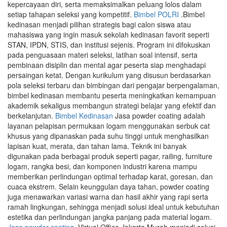
kepercayaan diri, serta memaksimalkan peluang lolos dalam
setiap tahapan seleksi yang kompetitif.
Bimbel POLRI
.Bimbel
kedinasan menjadi pilihan strategis bagi calon siswa atau
mahasiswa yang ingin masuk sekolah kedinasan favorit seperti
STAN, IPDN, STIS, dan institusi sejenis. Program ini difokuskan
pada penguasaan materi seleksi, latihan soal intensif, serta
pembinaan disiplin dan mental agar peserta siap menghadapi
persaingan ketat. Dengan kurikulum yang disusun berdasarkan
pola seleksi terbaru dan bimbingan dari pengajar berpengalaman,
bimbel kedinasan membantu peserta meningkatkan kemampuan
akademik sekaligus membangun strategi belajar yang efektif dan
berkelanjutan.
Bimbel Kedinasan
Jasa powder coating adalah
layanan pelapisan permukaan logam menggunakan serbuk cat
khusus yang dipanaskan pada suhu tinggi untuk menghasilkan
lapisan kuat, merata, dan tahan lama. Teknik ini banyak
digunakan pada berbagai produk seperti pagar, railing, furniture
logam, rangka besi, dan komponen industri karena mampu
memberikan perlindungan optimal terhadap karat, goresan, dan
cuaca ekstrem. Selain keunggulan daya tahan, powder coating
juga menawarkan variasi warna dan hasil akhir yang rapi serta
ramah lingkungan, sehingga menjadi solusi ideal untuk kebutuhan
estetika dan perlindungan jangka panjang pada material logam.