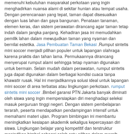
memenuhi kebutuhan masyarakat perkotaan yang ingin
menghadirkan nuansa alami di sekitar hunian atau tempat usaha.
Dengan perencanaan yang tepat, taman dapat disesuaikan
dengan luas lahan dan gaya bangunan. Penataan tanaman,
elemen keras, dan sistem perawatan dirancang agar taman tetap
indah dalam jangka panjang. Kehadiran jasa ini memudahkan
pemilik lahan dalam mewujudkan taman yang nyaman dan
bernilai estetika.
Jasa Pembuatan Taman Bekasi
.Rumput sintetis
mini soccer menjadi pilihan populer untuk lapangan olahraga
karena praktis dan tahan lama. Permukaannya dirancang
menyerupai rumput alami sehingga tetap nyaman digunakan
untuk bermain. Selain mudah dalam perawatan, rumput sintetis
juga dapat digunakan dalam berbagai kondisi cuaca tanpa
khawatir rusak. Hal ini menjadikannya solusi ideal untuk lapangan
mini soccer di area terbatas atau lingkungan perkotaan.
rumput
sintetis mini soccer
.Bimbel garansi PTN Jakarta banyak diminati
oleh siswa yang ingin mempersiapkan diri menghadapi seleksi
masuk perguruan tinggi negeri. Dengan sistem pembelajaran
terarah, peserta mendapatkan pendampingan intensif untuk
memahami materi ujian. Program bimbingan ini membantu
meningkatkan kesiapan akademik sekaligus kepercayaan diri
siswa. Lingkungan belajar yang kompetitif dan terstruktur