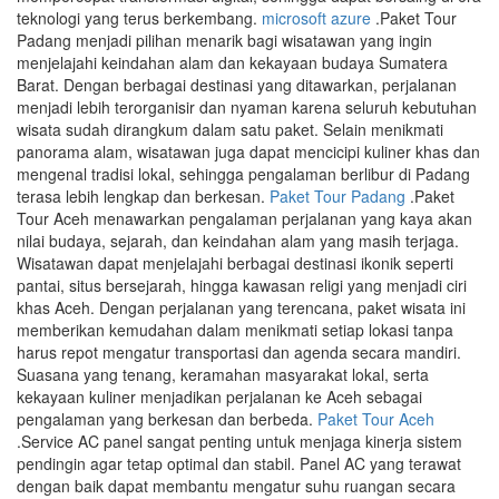
teknologi yang terus berkembang.
microsoft azure
.Paket Tour
Padang menjadi pilihan menarik bagi wisatawan yang ingin
menjelajahi keindahan alam dan kekayaan budaya Sumatera
Barat. Dengan berbagai destinasi yang ditawarkan, perjalanan
menjadi lebih terorganisir dan nyaman karena seluruh kebutuhan
wisata sudah dirangkum dalam satu paket. Selain menikmati
panorama alam, wisatawan juga dapat mencicipi kuliner khas dan
mengenal tradisi lokal, sehingga pengalaman berlibur di Padang
terasa lebih lengkap dan berkesan.
Paket Tour Padang
.Paket
Tour Aceh menawarkan pengalaman perjalanan yang kaya akan
nilai budaya, sejarah, dan keindahan alam yang masih terjaga.
Wisatawan dapat menjelajahi berbagai destinasi ikonik seperti
pantai, situs bersejarah, hingga kawasan religi yang menjadi ciri
khas Aceh. Dengan perjalanan yang terencana, paket wisata ini
memberikan kemudahan dalam menikmati setiap lokasi tanpa
harus repot mengatur transportasi dan agenda secara mandiri.
Suasana yang tenang, keramahan masyarakat lokal, serta
kekayaan kuliner menjadikan perjalanan ke Aceh sebagai
pengalaman yang berkesan dan berbeda.
Paket Tour Aceh
.Service AC panel sangat penting untuk menjaga kinerja sistem
pendingin agar tetap optimal dan stabil. Panel AC yang terawat
dengan baik dapat membantu mengatur suhu ruangan secara