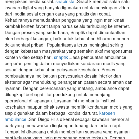
mengakses media sosial.
snapinsta
.Snaptik menjadi salah satu
layanan digital yang banyak digunakan untuk menyimpan video
dari media sosial dengan cara yang praktis dan cepat.
Kehadirannya memudahkan pengguna yang ingin menikmati
kembali konten favorit tanpa harus selalu terhubung ke internet.
Dengan proses yang sederhana, Snaptik dapat dimanfaatkan
oleh berbagai kalangan, baik untuk kebutuhan hiburan maupun
dokumentasi pribadi. Popularitasnya terus meningkat seiring
dengan kebiasaan masyarakat yang semakin aktif mengonsumsi
konten video setiap hari.
snaptik
.Jasa pembuatan ambulance
berperan penting dalam menyediakan kendaraan medis yang
sesuai dengan kebutuhan pelayanan kesehatan. Proses
pembuatannya melibatkan penyesuaian desain interior dan
eksterior agar mendukung penanganan pasien secara aman dan
nyaman. Dengan perencanaan yang matang, ambulance dapat
dilengkapi berbagai fitur pendukung untuk menunjang
operasional di lapangan. Layanan ini membantu institusi
kesehatan maupun pihak swasta memiliki kendaraan medis yang
siap digunakan dalam berbagai kondisi darurat.
karoseri
ambulance
.San Diego Hills dikenal sebagai kawasan memorial
park yang menawarkan lingkungan tenang dan tertata rapi.
Tempat ini dirancang untuk memberikan suasana yang nyaman
bagi keluarga yang ingin mengenang orang terkasih. Dengan