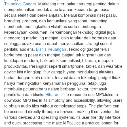
Teknologi Gadget
.Marketing merupakan strategi penting dalam
memperkenalkan produk atau layanan kepada target pasar
secara efektif dan berkelanjutan. Melalui kombinasi riset pasar,
branding, promosi, dan komunikasi yang tepat, marketing
membantu meningkatkan visibilitas serta membangun
kepercayaan konsumen. Perkembangan teknologi digital juga
mendorong marketing menjadi lebih terukur dan berbasis data,
sehingga pelaku usaha dapat menyesuaikan strategi sesuai
perilaku audiens.
Bisnis Keuangan
.Teknologi gadget terus
berkembang pesat dan menjadi bagian tak terpisahkan dari
kehidupan modern, baik untuk komunikasi, hiburan, maupun
produktivitas. Perangkat seperti smartphone, tablet, dan wearable
device kini dilengkapi fitur canggih yang mendukung aktivitas
harian dengan lebih efisien. Inovasi dalam teknologi gadget tidak
hanya meningkatkan kenyamanan pengguna, tetapi juga
membuka peluang baru dalam berbagai sektor, termasuk
pendidikan dan bisnis.
Hiburan
.The reason to use MP3Juice to
download MP3 lies in its simplicity and accessibility, allowing users
to obtain audio files without complicated steps. The platform can
be accessed directly through a browser, making it convenient for
various devices and operating systems. Its user-friendly interface
and quick processing time make MP3Juice a practical option for