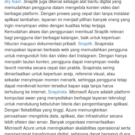
dry foam
.Snaptik juga dikenal sebagai alat bantu digital yang
memudahkan pengguna dalam mengelola konten video dari
berbagai platform. Dengan proses yang cepat dan tanpa instalasi
aplikasi tambahan, layanan ini menjadi pilihan banyak orang yang
ingin menyimpan video dengan kualitas tetap terjaga.
Kemudahan akses dan penggunaan membuat Snaptik relevan
bagi pengguna dari berbagai kalangan, baik untuk keperluan
hiburan maupun dokumentasi pribadi.
Snaptik
.Snapinsta
merupakan layanan berbasis web yang memudahkan pengguna
untuk mengunduh foto dan video dari Instagram. Dengan hanya
menyalin tautan konten, pengguna dapat menyimpan media
favorit mereka secara cepat dan praktis. Snapinsta sering
dimanfaatkan untuk keperluan arsip, referensi visual, atau
sekadar menyimpan momen menarik, sehingga pengguna tetap
dapat menikmati konten tersebut kapan saja tanpa harus
terhubung ke internet.
Snapinsta
.Microsoft Azure adalah platform
komputasi awan yang menyediakan berbagai layanan teknologi
untuk mendukung kebutuhan bisnis dan pengembangan aplikasi.
Dengan fleksibilitas yang tinggi, Azure memungkinkan
perusahaan mengelola data, aplikasi, dan infrastruktur secara
lebih efisien dan aman. Banyak organisasi memanfaatkan
Microsoft Azure untuk meningkatkan skalabilitas operasional serta
mempercepat transformasi digital, sehingga dapat bersaing di era