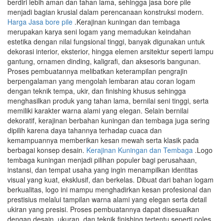
berdiri lebih aman dan tahan lama, sehingga jasa bore pile
menjadi bagian krusial dalam perencanaan konstruksi modern.
Harga Jasa bore pile
.Kerajinan kuningan dan tembaga
merupakan karya seni logam yang memadukan keindahan
estetika dengan nilai fungsional tinggi, banyak digunakan untuk
dekorasi interior, eksterior, hingga elemen arsitektur seperti lampu
gantung, ornamen dinding, kaligrafi, dan aksesoris bangunan.
Proses pembuatannya melibatkan keterampilan pengrajin
berpengalaman yang mengolah lembaran atau coran logam
dengan teknik tempa, ukir, dan finishing khusus sehingga
menghasilkan produk yang tahan lama, bernilai seni tinggi, serta
memiliki karakter warna alami yang elegan. Selain bernilai
dekoratif, kerajinan berbahan kuningan dan tembaga juga sering
dipilih karena daya tahannya terhadap cuaca dan
kemampuannya memberikan kesan mewah serta klasik pada
berbagai konsep desain.
Kerajinan Kuningan dan Tembaga
.Logo
tembaga kuningan menjadi pilihan populer bagi perusahaan,
instansi, dan tempat usaha yang ingin menampilkan identitas
visual yang kuat, eksklusif, dan berkelas. Dibuat dari bahan logam
berkualitas, logo ini mampu menghadirkan kesan profesional dan
prestisius melalui tampilan warna alami yang elegan serta detail
ukiran yang presisi. Proses pembuatannya dapat disesuaikan
dengan desain, ukuran, dan teknik finishing tertentu seperti poles