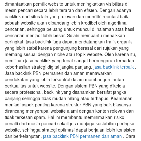
dimanfaatkan pemilik website untuk meningkatkan visibilitas di
mesin pencari secara lebih terarah dan efisien. Dengan adanya
backlink dari situs lain yang relevan dan memiliki reputasi baik,
sebuah website akan dipandang lebih kredibel oleh algoritma
pencarian, sehingga peluang untuk muncul di halaman atas hasil
pencarian menjadi lebih besar. Selain membantu menaikkan
peringkat, jasa backlink juga dapat mendatangkan trafik organik
yang lebih stabil karena pengunjung berasal dari rujukan yang
memang sesuai dengan niche atau topik website. Oleh karena itu,
pemilihan jasa backlink yang tepat sangat berpengaruh terhadap
keberhasilan strategi digital jangka panjang.
jasa backlink terbaik
.
Jasa backlink PBN permanen dan aman menawarkan
pendekatan yang lebih terkontrol dalam membangun tautan
berkualitas untuk website. Dengan sistem PBN yang dikelola
secara profesional, backlink yang ditanamkan bersifat jangka
panjang sehingga tidak mudah hilang atau terhapus. Keamanan
menjadi aspek penting karena struktur PBN yang baik biasanya
dirancang menyerupai website alami dengan konten relevan dan
tidak terkesan spam. Hal ini membantu meminimalkan risiko
penalti dari mesin pencari sekaligus menjaga kestabilan peringkat
website, sehingga strategi optimasi dapat berjalan lebih konsisten
dan berkelanjutan.
jasa backlink PBN permanen dan aman
. Cara