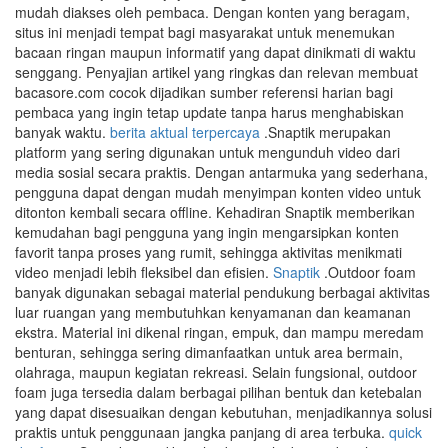
mudah diakses oleh pembaca. Dengan konten yang beragam,
situs ini menjadi tempat bagi masyarakat untuk menemukan
bacaan ringan maupun informatif yang dapat dinikmati di waktu
senggang. Penyajian artikel yang ringkas dan relevan membuat
bacasore.com cocok dijadikan sumber referensi harian bagi
pembaca yang ingin tetap update tanpa harus menghabiskan
banyak waktu.
berita aktual terpercaya
.Snaptik merupakan
platform yang sering digunakan untuk mengunduh video dari
media sosial secara praktis. Dengan antarmuka yang sederhana,
pengguna dapat dengan mudah menyimpan konten video untuk
ditonton kembali secara offline. Kehadiran Snaptik memberikan
kemudahan bagi pengguna yang ingin mengarsipkan konten
favorit tanpa proses yang rumit, sehingga aktivitas menikmati
video menjadi lebih fleksibel dan efisien.
Snaptik
.Outdoor foam
banyak digunakan sebagai material pendukung berbagai aktivitas
luar ruangan yang membutuhkan kenyamanan dan keamanan
ekstra. Material ini dikenal ringan, empuk, dan mampu meredam
benturan, sehingga sering dimanfaatkan untuk area bermain,
olahraga, maupun kegiatan rekreasi. Selain fungsional, outdoor
foam juga tersedia dalam berbagai pilihan bentuk dan ketebalan
yang dapat disesuaikan dengan kebutuhan, menjadikannya solusi
praktis untuk penggunaan jangka panjang di area terbuka.
quick