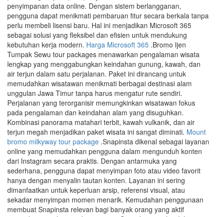
penyimpanan data online. Dengan sistem berlangganan,
pengguna dapat menikmati pembaruan fitur secara berkala tanpa
perlu membeli lisensi baru. Hal ini menjadikan Microsoft 365
sebagai solusi yang fleksibel dan efisien untuk mendukung
kebutuhan kerja modern.
Harga Microsoft 365
.Bromo Ijen
Tumpak Sewu tour packages menawarkan pengalaman wisata
lengkap yang menggabungkan keindahan gunung, kawah, dan
air terjun dalam satu perjalanan. Paket ini dirancang untuk
memudahkan wisatawan menikmati berbagai destinasi alam
unggulan Jawa Timur tanpa harus mengatur rute sendiri.
Perjalanan yang terorganisir memungkinkan wisatawan fokus
pada pengalaman dan keindahan alam yang disuguhkan.
Kombinasi panorama matahari terbit, kawah vulkanik, dan air
terjun megah menjadikan paket wisata ini sangat diminati.
Mount
bromo milkyway tour package
.Snapinsta dikenal sebagai layanan
online yang memudahkan pengguna dalam mengunduh konten
dari Instagram secara praktis. Dengan antarmuka yang
sederhana, pengguna dapat menyimpan foto atau video favorit
hanya dengan menyalin tautan konten. Layanan ini sering
dimanfaatkan untuk keperluan arsip, referensi visual, atau
sekadar menyimpan momen menarik. Kemudahan penggunaan
membuat Snapinsta relevan bagi banyak orang yang aktif