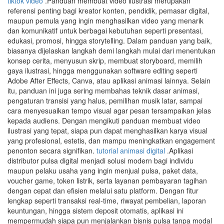
tiktok video
.Panduan membuat video ilustrasi merupakan
referensi penting bagi kreator konten, pendidik, pemasar digital,
maupun pemula yang ingin menghasilkan video yang menarik
dan komunikatif untuk berbagai kebutuhan seperti presentasi,
edukasi, promosi, hingga storytelling. Dalam panduan yang baik,
biasanya dijelaskan langkah demi langkah mulai dari menentukan
konsep cerita, menyusun skrip, membuat storyboard, memilih
gaya ilustrasi, hingga menggunakan software editing seperti
Adobe After Effects, Canva, atau aplikasi animasi lainnya. Selain
itu, panduan ini juga sering membahas teknik dasar animasi,
pengaturan transisi yang halus, pemilihan musik latar, sampai
cara menyesuaikan tempo visual agar pesan tersampaikan jelas
kepada audiens. Dengan mengikuti panduan membuat video
ilustrasi yang tepat, siapa pun dapat menghasilkan karya visual
yang profesional, estetis, dan mampu meningkatkan engagement
penonton secara signifikan.
tutorial animasi digital
.Aplikasi
distributor pulsa digital menjadi solusi modern bagi individu
maupun pelaku usaha yang ingin menjual pulsa, paket data,
voucher game, token listrik, serta layanan pembayaran tagihan
dengan cepat dan efisien melalui satu platform. Dengan fitur
lengkap seperti transaksi real-time, riwayat pembelian, laporan
keuntungan, hingga sistem deposit otomatis, aplikasi ini
mempermudah siapa pun menjalankan bisnis pulsa tanpa modal