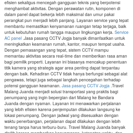
efisien sekaligus mencegah gangguan teknis yang berpotensi
menghambat aktivitas. Dengan perawatan rutin, komponen di
dalam panel dapat bekerja lebih maksimal dan umur pakai
perangkat pun menjadi lebih panjang. Layanan service yang tepat
membantu memastikan kenyamanan ruangan tetap terjaga, baik
untuk kebutuhan rumah tangga maupun lingkungan kerja.
Service
AC panel
.Jasa pasang CCTV Jogja banyak dimanfaatkan untuk
meningkatkan keamanan rumah, kantor, maupun tempat usaha.
Dengan pemasangan yang tepat, sistem CCTV mampu
memantau aktivitas secara real-time dan memberikan rasa aman
bagi pemilik properti. Layanan ini biasanya mencakup penentuan
titik kamera yang strategis agar area penting dapat terpantau
dengan baik. Kehadiran CCTV tidak hanya berfungsi sebagai alat
pengawas, tetapi juga sebagai langkah pencegahan terhadap
potensi gangguan keamanan.
Jasa pasang CCTV Jogja
.Travel
Malang Juanda menjadi solusi transportasi yang praktis bagi
penumpang yang ingin bepergian dari Malang ke Bandara
Juanda dengan nyaman. Layanan ini menawarkan perjalanan
yang lebih efisien karena penjemputan dilakukan langsung ke
lokasi penumpang. Dengan jadwal yang disesuaikan dengan
waktu penerbangan, perjalanan dapat dilakukan dengan lebih
tenang tanpa harus terburu-buru. Travel Malang Juanda banyak