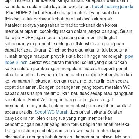
dipilih karena memberikan kenyamanan, ketepatan waktu, dan
kemudahan dalam satu layanan perjalanan.
travel malang juanda
.Pipa HDPE 2 inch dikenal sebagai material yang kuat dan
fleksibel untuk berbagai kebutuhan instalasi saluran air.
Karakteristiknya yang tahan terhadap tekanan dan korosi
membuat pipa ini cocok digunakan dalam jangka panjang. Selain
itu, pipa HDPE juga mudah dipasang dan memiliki tingkat
kebocoran yang rendah, sehingga efisiensi sistem perpipaan
dapat terjaga. Ukuran 2 inch sering digunakan untuk kebutuhan
rumah tangga maupun proyek skala kecil hingga menengah.
pipa
hdpe 2 inch
.Sedot WC murah menjadi solusi yang dibutuhkan
ketika saluran pembuangan mengalami masalah seperti penuh
atau tersumbat. Layanan ini membantu menjaga kebersihan dan
kenyamanan lingkungan dengan cara menguras limbah secara
cepat dan aman. Dengan penanganan yang tepat, masalah WC
dapat diatasi tanpa menimbulkan bau tidak sedap atau gangguan
kesehatan. Sedot WC dengan harga terjangkau sangat
membantu masyarakat dalam mengatasi permasalahan sanitasi
secara praktis.
Sedot WC Murah
.Les privat Jakarta Selatan
banyak diminati oleh orang tua yang ingin memberikan
pendampingan belajar yang lebih fokus bagi anak-anak mereka.
Dengan sistem pembelajaran satu lawan satu, materi dapat
disesuaikan dengan kebutuhan dan kemampuan siswa. Metode