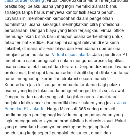
Jasa powder coating
.Virtual Office Jakarta Murah menjadi solusi
praktis bagi pelaku usaha yang ingin memiliki alamat bisnis
strategis tanpa harus menyewa kantor fisik secara penuh.
Layanan ini memberikan kemudahan dalam pengelolaan
administrasi usaha, sekaligus meningkatkan citra profesional
perusahaan. Dengan biaya yang lebih terjangkau, virtual office
memungkinkan bisnis baru maupun usaha berkembang untuk
tetap terlihat kredibel. Konsep ini sangat relevan di era kerja
fleksibel, di mana efisiensi biaya dan kemudahan operasional
menjadi prioritas utama.
Virtual office Jakarta
.Jasa pendirian PT
membantu calon pengusaha dalam mengurus proses legalitas
usaha secara lebih cepat dan terarah. Dengan dukungan layanan
profesional, berbagai tahapan administratif dapat dilakukan tanpa
harus menghadapi kerumitan birokrasi secara mandiri.
Keberadaan jasa ini sangat membantu terutama bagi pelaku
usaha yang ingin fokus pada pengembangan bisnis sejak awal.
Dengan badan usaha yang sah, kegiatan operasional dapat
berjalan lebih lancar dan memiliki dasar hukum yang jelas.
Jasa
Pendirian PT Jakarta
.Harga Microsoft 365 sering menjadi
pertimbangan penting bagi individu maupun perusahaan yang
ingin menggunakan layanan produktivitas berbasis cloud. Paket
yang ditawarkan biasanya mencakup berbagai aplikasi
pendukung kerja seperti pengolah dokumen, email, dan