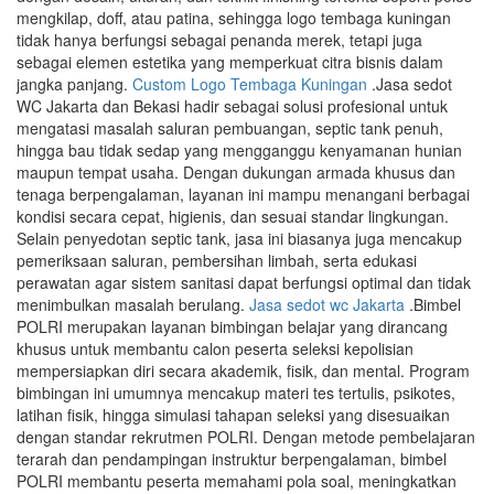
mengkilap, doff, atau patina, sehingga logo tembaga kuningan
tidak hanya berfungsi sebagai penanda merek, tetapi juga
sebagai elemen estetika yang memperkuat citra bisnis dalam
jangka panjang.
Custom Logo Tembaga Kuningan
.Jasa sedot
WC Jakarta dan Bekasi hadir sebagai solusi profesional untuk
mengatasi masalah saluran pembuangan, septic tank penuh,
hingga bau tidak sedap yang mengganggu kenyamanan hunian
maupun tempat usaha. Dengan dukungan armada khusus dan
tenaga berpengalaman, layanan ini mampu menangani berbagai
kondisi secara cepat, higienis, dan sesuai standar lingkungan.
Selain penyedotan septic tank, jasa ini biasanya juga mencakup
pemeriksaan saluran, pembersihan limbah, serta edukasi
perawatan agar sistem sanitasi dapat berfungsi optimal dan tidak
menimbulkan masalah berulang.
Jasa sedot wc Jakarta
.Bimbel
POLRI merupakan layanan bimbingan belajar yang dirancang
khusus untuk membantu calon peserta seleksi kepolisian
mempersiapkan diri secara akademik, fisik, dan mental. Program
bimbingan ini umumnya mencakup materi tes tertulis, psikotes,
latihan fisik, hingga simulasi tahapan seleksi yang disesuaikan
dengan standar rekrutmen POLRI. Dengan metode pembelajaran
terarah dan pendampingan instruktur berpengalaman, bimbel
POLRI membantu peserta memahami pola soal, meningkatkan