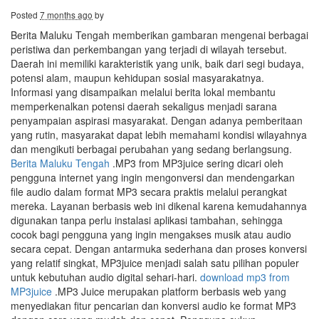
Posted
7 months ago
by
Berita Maluku Tengah memberikan gambaran mengenai berbagai
peristiwa dan perkembangan yang terjadi di wilayah tersebut.
Daerah ini memiliki karakteristik yang unik, baik dari segi budaya,
potensi alam, maupun kehidupan sosial masyarakatnya.
Informasi yang disampaikan melalui berita lokal membantu
memperkenalkan potensi daerah sekaligus menjadi sarana
penyampaian aspirasi masyarakat. Dengan adanya pemberitaan
yang rutin, masyarakat dapat lebih memahami kondisi wilayahnya
dan mengikuti berbagai perubahan yang sedang berlangsung.
Berita Maluku Tengah
.MP3 from MP3juice sering dicari oleh
pengguna internet yang ingin mengonversi dan mendengarkan
file audio dalam format MP3 secara praktis melalui perangkat
mereka. Layanan berbasis web ini dikenal karena kemudahannya
digunakan tanpa perlu instalasi aplikasi tambahan, sehingga
cocok bagi pengguna yang ingin mengakses musik atau audio
secara cepat. Dengan antarmuka sederhana dan proses konversi
yang relatif singkat, MP3juice menjadi salah satu pilihan populer
untuk kebutuhan audio digital sehari-hari.
download mp3 from
MP3juice
.MP3 Juice merupakan platform berbasis web yang
menyediakan fitur pencarian dan konversi audio ke format MP3