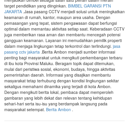
menjadikan bimbel sebagai salah satu pilihan dalam meraih
target pendidikan yang diinginkan.
BIMBEL GARANSI PTN
JAKARTA
.Jasa pasang CCTV menjadi solusi untuk meningkatkan
keamanan di rumah, kantor, maupun area usaha. Dengan
pemasangan yang tepat, sistem pengawasan dapat berfungsi
optimal dalam memantau aktivitas setiap saat. Keberadaan CCTV
juga memberikan rasa aman dan membantu mencegah potensi
gangguan keamanan. Layanan ini memudahkan pemilik properti
dalam menjaga lingkungan tetap terkontrol dan terlindungi.
jasa
pasang cctv jakarta
.Berita Ambon menjadi sumber informasi
penting bagi masyarakat untuk mengikuti perkembangan terbaru
di ibu kota Provinsi Maluku. Beragam topik dapat ditemukan,
mulai dari peristiwa sosial, ekonomi, budaya, hingga aktivitas
pemerintahan daerah. Informasi yang disajikan membantu
masyarakat tetap terhubung dengan kondisi lingkungan sekitar
sekaligus memahami dinamika yang terjadi di kota Ambon.
Dengan mengikuti berita lokal, pembaca dapat memperoleh
gambaran yang lebih dekat dan relevan tentang kehidupan
sehari-hari serta isu-isu yang berdampak langsung pada
masyarakat setempat.
Berita Ambon
.