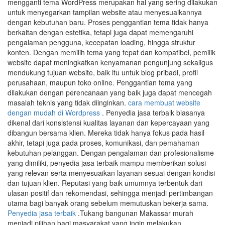
mengganti tema WordPress merupakan hal yang sering dilakukan
untuk menyegarkan tampilan website atau menyesuaikannya
dengan kebutuhan baru. Proses penggantian tema tidak hanya
berkaitan dengan estetika, tetapi juga dapat memengaruhi
pengalaman pengguna, kecepatan loading, hingga struktur
konten. Dengan memilih tema yang tepat dan kompatibel, pemilik
website dapat meningkatkan kenyamanan pengunjung sekaligus
mendukung tujuan website, baik itu untuk blog pribadi, profil
perusahaan, maupun toko online. Penggantian tema yang
dilakukan dengan perencanaan yang baik juga dapat mencegah
masalah teknis yang tidak diinginkan.
cara membuat website
dengan mudah di Wordpress
. Penyedia jasa terbaik biasanya
dikenal dari konsistensi kualitas layanan dan kepercayaan yang
dibangun bersama klien. Mereka tidak hanya fokus pada hasil
akhir, tetapi juga pada proses, komunikasi, dan pemahaman
kebutuhan pelanggan. Dengan pengalaman dan profesionalisme
yang dimiliki, penyedia jasa terbaik mampu memberikan solusi
yang relevan serta menyesuaikan layanan sesuai dengan kondisi
dan tujuan klien. Reputasi yang baik umumnya terbentuk dari
ulasan positif dan rekomendasi, sehingga menjadi pertimbangan
utama bagi banyak orang sebelum memutuskan bekerja sama.
Penyedia jasa terbaik
.Tukang bangunan Makassar murah
menjadi pilihan bagi masyarakat yang ingin melakukan