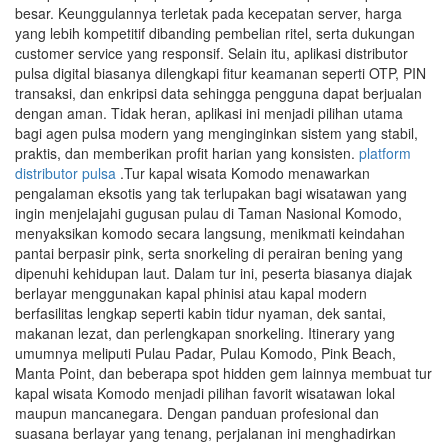
besar. Keunggulannya terletak pada kecepatan server, harga
yang lebih kompetitif dibanding pembelian ritel, serta dukungan
customer service yang responsif. Selain itu, aplikasi distributor
pulsa digital biasanya dilengkapi fitur keamanan seperti OTP, PIN
transaksi, dan enkripsi data sehingga pengguna dapat berjualan
dengan aman. Tidak heran, aplikasi ini menjadi pilihan utama
bagi agen pulsa modern yang menginginkan sistem yang stabil,
praktis, dan memberikan profit harian yang konsisten.
platform
distributor pulsa
.Tur kapal wisata Komodo menawarkan
pengalaman eksotis yang tak terlupakan bagi wisatawan yang
ingin menjelajahi gugusan pulau di Taman Nasional Komodo,
menyaksikan komodo secara langsung, menikmati keindahan
pantai berpasir pink, serta snorkeling di perairan bening yang
dipenuhi kehidupan laut. Dalam tur ini, peserta biasanya diajak
berlayar menggunakan kapal phinisi atau kapal modern
berfasilitas lengkap seperti kabin tidur nyaman, dek santai,
makanan lezat, dan perlengkapan snorkeling. Itinerary yang
umumnya meliputi Pulau Padar, Pulau Komodo, Pink Beach,
Manta Point, dan beberapa spot hidden gem lainnya membuat tur
kapal wisata Komodo menjadi pilihan favorit wisatawan lokal
maupun mancanegara. Dengan panduan profesional dan
suasana berlayar yang tenang, perjalanan ini menghadirkan