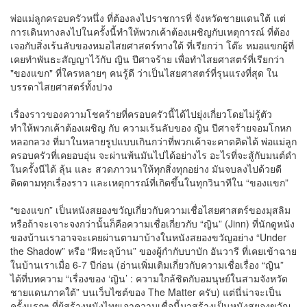
พ่อแม่ลูกครอบครัวหนึ่ง ที่ต้องลงไปราชการที่ จังหวัดชายแดนใต้ แต่
การเดินทางลงไปในครั้งนี้ทำให้พวกเค้าต้องเผชิญกับเหตุการณ์ ที่ต้อง
เจอกับสิ่งเร้นลับของหมอไสยศาสตร์ทางใต้ ที่เรียกว่า โต๊ะ หมอแขกผู้ที่
เคยทำพันธะสัญญาไว้กับ ญิน ปีศาจร้าย เพื่อทำไสยศาสตร์ที่เรียกว่า
"ของแขก" ที่ใครหลายๆ คนรู้ดี ว่าเป็นไสยศาสตร์ที่รุนแรงที่สุด ใน
บรรดาไสยศาสตร์ทั้งปวง
เรื่องราวของความโชคร้ายที่ครอบครัวนี้ได้ไปยุ่งเกี่ยวโดยไม่รู้ตัว
ทำให้พวกเค้าต้องเผชิญ กับ ความเร้นลับของ ญิน ปีศาจร้ายจอมโกหก
หลอกลวง ที่มาในหลายรูปแบบเกินกว่าที่พวกเค้าจะคาดคิดได้ พ่อแม่ลูก
ครอบครัวที่เคยอบอุ่น จะผ่านพ้นมันไปได้อย่างไร อะไรที่จะสู้กับมนต์ดำ
ในครั้งนีได้ ลุ้น และ สวดภาวนาให้ทุกสิ่งทุกอย่าง มันจบลงไปด้วยดี
ติดตามทุกเรื่องราว และเหตุการณ์ที่เกิดขึ้นในทุกวินาทีใน “ของแขก”
“ของแขก” เป็นหนังสยองขวัญเกี่ยวกับความเชื่อไสยศาสตร์ของมุสลิม
หรือถ้าจะเจาะจงกว่านั้นก็คือความเชื่อเกี่ยวกับ “ญิน” (Jinn) ที่นักดูหนัง
ของบ้านเราอาจจะเคยผ่านตามาบ้างในหนังสยองขวัญอย่าง “Under
the Shadow” หรือ “ผีทะลุบ้าน” ของผู้กำกับบาบัก อันวารี ที่เคยเข้าฉาย
ในบ้านเราเมื่อ 6-7 ปีก่อน (อ่านเพิ่มเติมเกี่ยวกับความเชื่อเรื่อง “ญิน”
ได้ที่บทความ “เรื่องของ ‘ญิน’ : ความใกล้ชิดกับอมนุษย์ในสามจังหวัด
ชายแดนภาคใต้” บนเว็บไซต์ของ The Matter ครับ) แต่นี่น่าจะเป็น
ครั้งแรกๆ ที่ผู้สร้างหนังไทยเอาความเชื่อนี้มาสร้างเป็นหนังสยองขวัญ