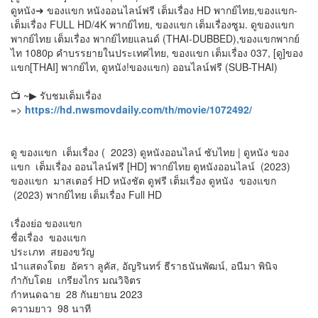
ดูหนัง➜ ของแขก หนังออนไลน์ฟรี เต็มเรื่อง HD พากย์ไทย,ของแขก-
เต็มเรื่อง FULL HD/4K พากย์ไทย, ของแขก เต็มเรื่องซูม. ดูของแขก
พากย์ไทย เต็มเรื่อง พากย์ไทยแลนด์ (THAI-DUBBED),ของแขกพากย์
ไท 1080p คำบรรยายในประเทศไทย, ของแขก เต็มเรื่อง 037, [ดู]ของ
แขก[THAI] พากย์ไท, ดูหนัง!ของแขก) ออนไลน์ฟรี (SUB-THAI)
📺 ~▶ รับชมเต็มเรื่อง
=>
https://hd.nwsmovdaily.com/th/movie/1072492/
ดู ของแขก เต็มเรื่อง ( 2023) ดูหนังออนไลน์ ซับไทย | ดูหนัง ของ
แขก เต็มเรื่อง ออนไลน์ฟรี [HD] พากย์ไทย ดูหนังออนไลน์ (2023)
ของแขก มาสเตอร์ HD หนังชัด ดูฟรี เต็มเรื่อง ดูหนัง ของแขก
(2023) พากย์ไทย เต็มเรื่อง Full HD
เรื่องย่อ ของแขก
ชื่อเรื่อง ของแขก
ประเภท สยองขวัญ
นำแสดงโดย อัครา ลูคัส, อัญรินทร์ ธีราธนันพัฒน์, อนีมา พินิจ
กำกับโดย เกรียงไกร มณวิจิตร
กำหนดฉาย 28 กันยายน 2023
ความยาว 98 นาที