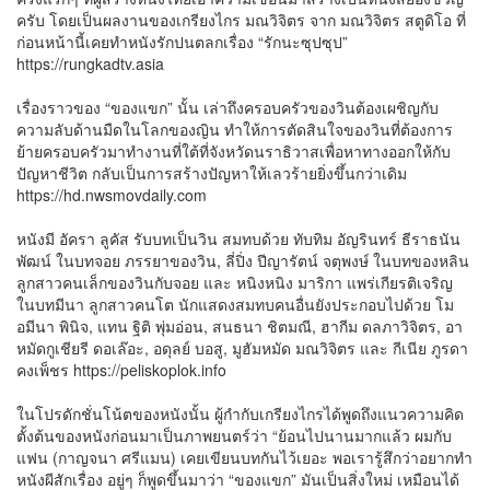
ครับ โดยเป็นผลงานของเกรียงไกร มณวิจิตร จาก มณวิจิตร สตูดิโอ ที่
ก่อนหน้านี้เคยทำหนังรักปนตลกเรื่อง “รักนะซุปซุป”
https://rungkadtv.asia
เรื่องราวของ “ของแขก” นั้น เล่าถึงครอบครัวของวินต้องเผชิญกับ
ความลับด้านมืดในโลกของญิน ทำให้การตัดสินใจของวินที่ต้องการ
ย้ายครอบครัวมาทำงานที่ใต้ที่จังหวัดนราธิวาสเพื่อหาทางออกให้กับ
ปัญหาชีวิต กลับเป็นการสร้างปัญหาให้เลวร้ายยิ่งขึ้นกว่าเดิม
https://hd.nwsmovdaily.com
หนังมี อัครา ลูคัส รับบทเป็นวิน สมทบด้วย ทับทิม อัญรินทร์ ธีราธนัน
พัฒน์ ในบทจอย ภรรยาของวิน, ลี่ปิ่ง ปีญารัตน์ จตุพงษ์ ในบทของหลิน
ลูกสาวคนเล็กของวินกับจอย และ หนิงหนิง มาริกา แพร่เกียรติเจริญ
ในบทมีนา ลูกสาวคนโต นักแสดงสมทบคนอื่นยังประกอบไปด้วย โม
อมีนา พินิจ, แทน ฐิติ พุ่มอ่อน, สนธนา ชิตมณี, ฮากีม ดลภาวิจิตร, อา
หมัดกูเชียรี ดอเล๊อะ, อดุลย์ บอสู, มูฮัมหมัด มณวิจิตร และ กีเนีย ภูรดา
คงเพ็ชร https://peliskoplok.info
ในโปรดักชั่นโน้ตของหนังนั้น ผู้กำกับเกรียงไกรได้พูดถึงแนวความคิด
ตั้งต้นของหนังก่อนมาเป็นภาพยนตร์ว่า “ย้อนไปนานมากแล้ว ผมกับ
แฟน (กาญจนา ศรีแมน) เคยเขียนบทกันไว้เยอะ พอเรารู้สึกว่าอยากทำ
หนังผีสักเรื่อง อยู่ๆ ก็พูดขึ้นมาว่า “ของแขก” มันเป็นสิ่งใหม่ เหมือนได้