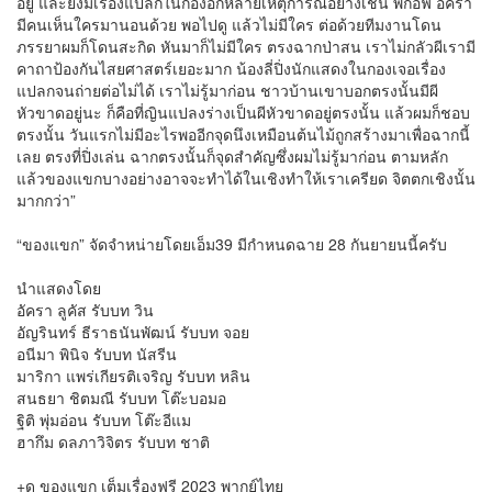
อยู่ และยังมีเรื่องแปลกในกองอีกหลายเหตุการณ์อย่างเช่น พี่กอฟ อัครา
มีคนเห็นใครมานอนด้วย พอไปดู แล้วไม่มีใคร ต่อด้วยทีมงานโดน
ภรรยาผมก็โดนสะกิด หันมาก็ไม่มีใคร ตรงฉากป่าสน เราไม่กลัวผีเรามี
คาถาป้องกันไสยศาสตร์เยอะมาก น้องลี่ปิ่งนักแสดงในกองเจอเรื่อง
แปลกจนถ่ายต่อไม่ได้ เราไม่รู้มาก่อน ชาวบ้านเขาบอกตรงนั้นมีผี
หัวขาดอยู่นะ ก็คือที่ญินแปลงร่างเป็นผีหัวขาดอยู่ตรงนั้น แล้วผมก็ชอบ
ตรงนั้น วันแรกไม่มีอะไรพออีกจุดนึงเหมือนต้นไม้ถูกสร้างมาเพื่อฉากนี้
เลย ตรงที่ปิ่งเล่น ฉากตรงนั้นก็จุดสำคัญซึ่งผมไม่รู้มาก่อน ตามหลัก
แล้วของแขกบางอย่างอาจจะทำได้ในเชิงทำให้เราเครียด จิตตกเชิงนั้น
มากกว่า”
“ของแขก” จัดจำหน่ายโดยเอ็ม39 มีกำหนดฉาย 28 กันยายนนี้ครับ
นำแสดงโดย
อัครา ลูคัส รับบท วิน
อัญรินทร์ ธีราธนันพัฒน์ รับบท จอย
อนีมา พินิจ รับบท นัสรีน
มาริกา แพร่เกียรติเจริญ รับบท หลิน
สนธยา ชิตมณี รับบท โต๊ะบอมอ
ฐิติ พุ่มอ่อน รับบท โต๊ะอีแม
ฮากึม ดลภาวิจิตร รับบท ชาติ
+ดู ของแขก เต็มเรื่องฟรี 2023 พากย์ไทย