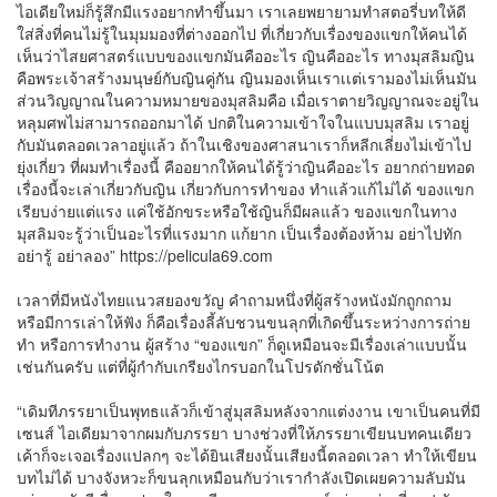
ไอเดียใหม่ก็รู้สึกมีแรงอยากทำขึ้นมา เราเลยพยายามทำสตอรี่บทให้ดี
ใส่สิ่งที่คนไม่รู้ในมุมมองที่ต่างออกไป ที่เกี่ยวกับเรื่องของแขกให้คนได้
เห็นว่าไสยศาสตร์แบบของแขกมันคืออะไร ญินคืออะไร ทางมุสลิมญิน
คือพระเจ้าสร้างมนุษย์กับญินคู่กัน ญินมองเห็นเราเเต่เรามองไม่เห็นมัน
ส่วนวิญญาณในความหมายของมุสลิมคือ เมื่อเราตายวิญญาณจะอยู่ใน
หลุมศพไม่สามารถออกมาได้ ปกติในความเข้าใจในแบบมุสลิม เราอยู่
กับมันตลอดเวลาอยู่แล้ว ถ้าในเชิงของศาสนาเราก็หลีกเลี่ยงไม่เข้าไป
ยุ่งเกี่ยว ที่ผมทำเรื่องนี้ คืออยากให้คนได้รู้ว่าญินคืออะไร อยากถ่ายทอด
เรื่องนี้จะเล่าเกี่ยวกับญิน เกี่ยวกับการทำของ ทำแล้วแก้ไม่ได้ ของแขก
เรียบง่ายแต่แรง แค่ใช้อักขระหรือใช้ญินก็มีผลแล้ว ของแขกในทาง
มุสลิมจะรู้ว่าเป็นอะไรที่แรงมาก แก้ยาก เป็นเรื่องต้องห้าม อย่าไปทัก
อย่ารู้ อย่าลอง” https://pelicula69.com
เวลาที่มีหนังไทยแนวสยองขวัญ คำถามหนึ่งที่ผู้สร้างหนังมักถูกถาม
หรือมีการเล่าให้ฟัง ก็คือเรื่องลี้ลับชวนขนลุกที่เกิดขึ้นระหว่างการถ่าย
ทำ หรือการทำงาน ผู้สร้าง “ของแขก” ก็ดูเหมือนจะมีเรื่องเล่าแบบนั้น
เช่นกันครับ แต่ที่ผู้กำกับเกรียงไกรบอกในโปรดักชั่นโน้ต
“เดิมทีภรรยาเป็นพุทธแล้วก็เข้าสู่มุสลิมหลังจากแต่งงาน เขาเป็นคนที่มี
เซนส์ ไอเดียมาจากผมกับภรรยา บางช่วงที่ให้ภรรยาเขียนบทคนเดียว
เค้าก็จะเจอเรื่องแปลกๆ จะได้ยินเสียงนั้นเสียงนี้ตลอดเวลา ทำให้เขียน
บทไม่ได้ บางจังหวะก็ขนลุกเหมือนกับว่าเรากำลังเปิดเผยความลับมัน